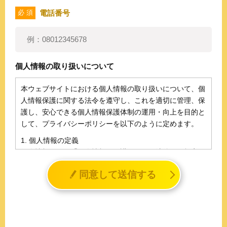
電話番号
必 須
個人情報の取り扱いについて
本ウェブサイトにおける個人情報の取り扱いについて、個
人情報保護に関する法令を遵守し、これを適切に管理、保
護し、安心できる個人情報保護体制の運用・向上を目的と
して、プライバシーポリシーを以下のように定めます。
1. 個人情報の定義
個人情報とは、「個人情報の保護に関する法律」に規定さ
れる生存する個人に関する情報であって、氏名、生年月日
同意して送信する
その他の記述等により特定の個人を識別することができる
情報（個人識別情報）を指します。
2. 個人情報の収集、利用、提供
収集した個人情報の使用目的・範囲を下記に限定し、適切
に取り扱います。応募者等の同意を事前に得た場合、又は