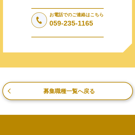
法令により許された場合を除き、個人情報を第三者に提供
しません。
お電話でのご連絡はこちら
a.応募者等からのお問い合わせに対応・管理するため
059-235-1165
b.本ウェブサイトにおけるサービスの提供・運用のため
c.重要なお知らせなど必要に応じたご連絡のため
d.上記の利用目的に付随する目的
3. プライバシー尊重
プライバシーを尊重し、収集した個人情報に対し、開示、
訂正、削除、利用停止を求められた時には、合理的な期
間、妥当な範囲内でこれに応じます。
4. 法令等の遵守
応募者等の個人情報の取得、利用その他一切の取り扱いに
募集職種一覧へ戻る
ついて、個人情報の保護に関する法律、その他の関連法
令、及び本プライバシーポリシーを遵守します。
5. 安全管理措置
応募者等の個人情報を正確かつ最新の内容に保つよう努め
るとともに、不正なアクセス、改ざん、漏えい、滅失及び
毀損から保護するため、必要な安全管理措置を講じます。