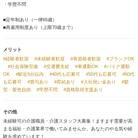
・学歴不問
■定年制あり（一律65歳）
■再雇用制度あり（上限70歳まで）
メリット
#経験者歓迎
#未経験者歓迎
#有資格者歓迎
#ブランクOK
#社会保険完備
#交通費支給
#車通勤OK
#バイク通勤
OK
#駅近5分以内
#40代も応募可
#50代も応募可
#60代
も応募可
#賞与あり
#昇給あり
#入社祝い金あり
#髪
型・髪色自由
#学歴不問
#資格取得支援あり
その他
未経験可の介護職員・介護スタッフ大募集！ますます需要が高
まる福祉・介護業界で働いてみませんか。あなたのやる気や経
験を求めています！