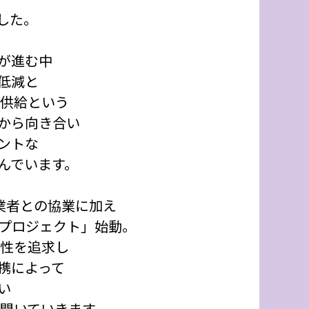
した。
が進む中
低減と
の供給という
から向き合い
ントな
んでいます。
事業者との協業に加え
PGプロジェクト」始動。
能性を追求し
携によって
い
り開いていきます。