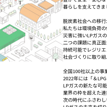
暮らしを支えてきま
脱炭素社会への移行
私たちは環境負荷の
災害に強いLPガス
二つの課題に真正面
持続可能でレジリエ
社会づくりに取り組
全国100社以上の
2022年には「＆L
LPガスの新たな可
業界の枠を超えた連
次の時代にふさわし
LPガスの未来を切