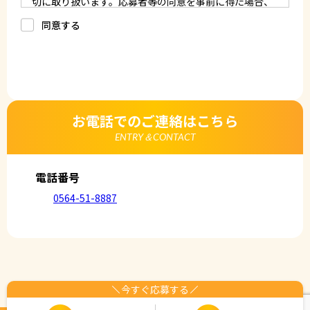
切に取り扱います。応募者等の同意を事前に得た場合、
又は法令により許された場合を除き、個人情報を第三者
に提供しません。
同意する
a.応募者等からのお問い合わせに対応・管理するため
b.本ウェブサイトにおけるサービスの提供・運用のため
c.重要なお知らせなど必要に応じたご連絡のため
d.上記の利用目的に付随する目的
3. プライバシー尊重
プライバシーを尊重し、収集した個人情報に対し、開
示、訂正、削除、利用停止を求められた時には、合理的
な期間、妥当な範囲内でこれに応じます。
4. 法令等の遵守
応募者等の個人情報の取得、利用その他一切の取り扱い
お電話でのご連絡はこちら
について、個人情報の保護に関する法律、その他の関連
法令、及び本プライバシーポリシーを遵守します。
ENTRY＆CONTACT
5. 安全管理措置
応募者等の個人情報を正確かつ最新の内容に保つよう努
めるとともに、不正なアクセス、改ざん、漏えい、滅失
及び毀損から保護するため、必要な安全管理措置を講じ
電話番号
ます。
6. Cookieについて
0564-51-8887
本ウェブサイトでは、一部のコンテンツにおいてCookie
を利用しています。 Cookieとは、webコンテンツへの
アクセスに関する情報であり、氏名・メールアドレス・
住所・電話番号は含まれません。また、お使いのブラウ
ザ設定からCookieを無効にすることが可能です。
7. アクセス解析ツールについて
本ウェブサイトでは、Google LLCが提供するアクセス解
析ツール「Googleアナリティクス」を利用しています。
Googleアナリティクスは、トラフィックデータの収集の
今すぐ応募する
ためにCookieを使用しています。このトラフィックデー
タは匿名で収集されており、個人を特定するものではあ