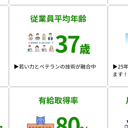
従業員平均年齢
37
歳
▶若い力とベテランの技術が融合中
▶25
ます
有給取得率
80