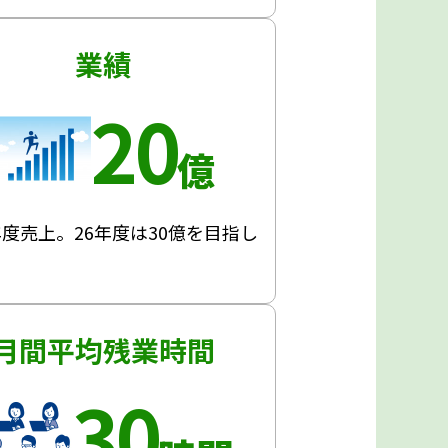
業績
20
億
年度売上。26年度は30億を目指し
！
月間平均残業時間
30