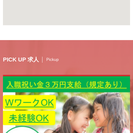
PICK UP 求人
Pickup