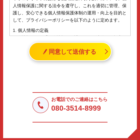
人情報保護に関する法令を遵守し、これを適切に管理、保
護し、安心できる個人情報保護体制の運用・向上を目的と
して、プライバシーポリシーを以下のように定めます。
1. 個人情報の定義
個人情報とは、「個人情報の保護に関する法律」に規定さ
れる生存する個人に関する情報であって、氏名、生年月日
同意して送信する
その他の記述等により特定の個人を識別することができる
情報（個人識別情報）を指します。
2. 個人情報の収集、利用、提供
収集した個人情報の使用目的・範囲を下記に限定し、適切
に取り扱います。応募者等の同意を事前に得た場合、又は
法令により許された場合を除き、個人情報を第三者に提供
しません。
お電話でのご連絡はこちら
a.応募者等からのお問い合わせに対応・管理するため
080-3514-8999
b.本ウェブサイトにおけるサービスの提供・運用のため
c.重要なお知らせなど必要に応じたご連絡のため
d.上記の利用目的に付随する目的
3. プライバシー尊重