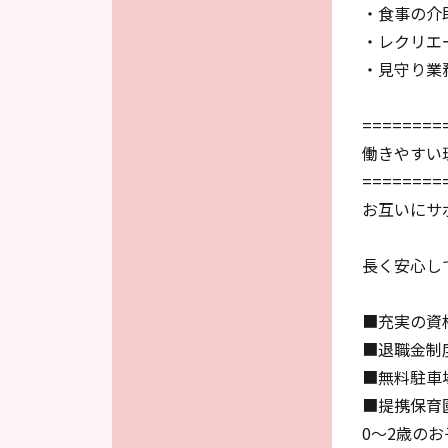
・食事の介
・レクリエ
・見守り業
========
働きやすい
========
お互いにサ
長く安心し
■充実の資
■退職金制
■無料駐車
■提携保育
0～2歳の