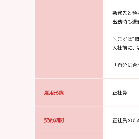
勤務先と預
出勤時も退
＼まずは“
入社前に、
「自分に合
雇用形態
正社員
契約期間
正社員のた