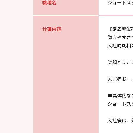
職種名
ショートス
仕事内容
【定着率9
働きやすさ
入社時期相
笑顔とまご
入居者お一
■具体的な
ショートス
入社後は、