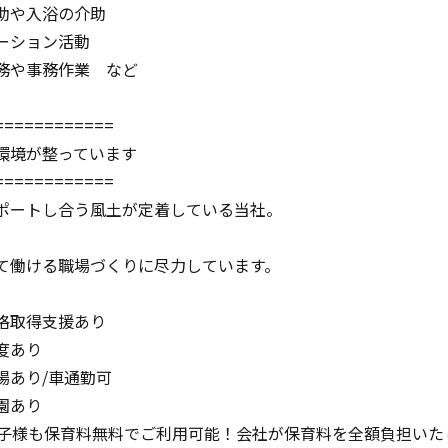
助や入浴の介助
ーション活動
務や事務作業 など
============
環境が整っています
============
ポートし合う風土が定着している当社。
て働ける職場づくりに尽力しています。
格取得支援あり
度あり
場あり/車通勤可
園あり
お子様も保育料無料でご利用可能！会社が保育料を全額負担いた