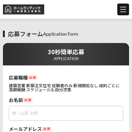
応募フォーム
Application Form
30秒簡単応募
APPLICATION
応募職種
必 須
建築営業 新築注文住宅 経験者のみ 新規開拓なし 成約ごとに
高額報酬 スケジュールも自分次第
お名前
必 須
メールアドレス
必 須