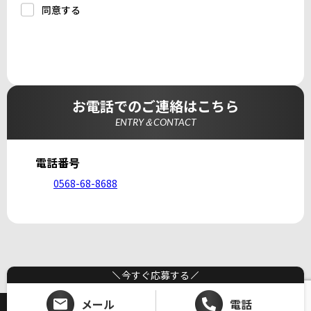
に提供しません。
同意する
a.応募者等からのお問い合わせに対応・管理するため
b.本ウェブサイトにおけるサービスの提供・運用のため
c.重要なお知らせなど必要に応じたご連絡のため
d.上記の利用目的に付随する目的
3. プライバシー尊重
プライバシーを尊重し、収集した個人情報に対し、開
示、訂正、削除、利用停止を求められた時には、合理的
な期間、妥当な範囲内でこれに応じます。
4. 法令等の遵守
応募者等の個人情報の取得、利用その他一切の取り扱い
お電話でのご連絡はこちら
について、個人情報の保護に関する法律、その他の関連
法令、及び本プライバシーポリシーを遵守します。
ENTRY＆CONTACT
5. 安全管理措置
応募者等の個人情報を正確かつ最新の内容に保つよう努
めるとともに、不正なアクセス、改ざん、漏えい、滅失
及び毀損から保護するため、必要な安全管理措置を講じ
電話番号
ます。
6. Cookieについて
0568-68-8688
本ウェブサイトでは、一部のコンテンツにおいてCookie
を利用しています。 Cookieとは、webコンテンツへの
アクセスに関する情報であり、氏名・メールアドレス・
住所・電話番号は含まれません。また、お使いのブラウ
ザ設定からCookieを無効にすることが可能です。
7. アクセス解析ツールについて
本ウェブサイトでは、Google LLCが提供するアクセス解
析ツール「Googleアナリティクス」を利用しています。
Googleアナリティクスは、トラフィックデータの収集の
今すぐ応募する
ためにCookieを使用しています。このトラフィックデー
タは匿名で収集されており、個人を特定するものではあ
りません。この機能はCookieを無効にすることで収集を
メール
電話
拒否することが出来ます。