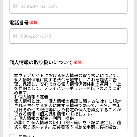
電話番号
必 須
個人情報の取り扱いについて
必 須
本ウェブサイトにおける個人情報の取り扱いについて、
個人情報保護に関する法令を遵守し、これを適切に管
理、保護し、安心できる個人情報保護体制の運用・向上
を目的として、プライバシーポリシーを以下のように定
めます。
1. 個人情報の定義
個人情報とは、「個人情報の保護に関する法律」に規定
される生存する個人に関する情報であって、氏名、生年
月日その他の記述等により特定の個人を識別することが
できる情報（個人識別情報）を指します。
2. 個人情報の収集、利用、提供
収集した個人情報の使用目的・範囲を下記に限定し、適
切に取り扱います。応募者等の同意を事前に得た場合、
又は法令により許された場合を除き、個人情報を第三者
に提供しません。