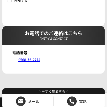
同意する
a.応募者等からのお問い合わせに対応・管理するため
b.本ウェブサイトにおけるサービスの提供・運用のため
c.重要なお知らせなど必要に応じたご連絡のため
d.上記の利用目的に付随する目的
3. プライバシー尊重
プライバシーを尊重し、収集した個人情報に対し、開
示、訂正、削除、利用停止を求められた時には、合理的
な期間、妥当な範囲内でこれに応じます。
4. 法令等の遵守
応募者等の個人情報の取得、利用その他一切の取り扱い
お電話でのご連絡はこちら
について、個人情報の保護に関する法律、その他の関連
法令、及び本プライバシーポリシーを遵守します。
ENTRY＆CONTACT
5. 安全管理措置
応募者等の個人情報を正確かつ最新の内容に保つよう努
めるとともに、不正なアクセス、改ざん、漏えい、滅失
及び毀損から保護するため、必要な安全管理措置を講じ
電話番号
ます。
6. Cookieについて
0568-76-2774
本ウェブサイトでは、一部のコンテンツにおいてCookie
を利用しています。 Cookieとは、webコンテンツへの
アクセスに関する情報であり、氏名・メールアドレス・
住所・電話番号は含まれません。また、お使いのブラウ
ザ設定からCookieを無効にすることが可能です。
7. アクセス解析ツールについて
本ウェブサイトでは、Google LLCが提供するアクセス解
析ツール「Googleアナリティクス」を利用しています。
Googleアナリティクスは、トラフィックデータの収集の
今すぐ応募する
ためにCookieを使用しています。このトラフィックデー
タは匿名で収集されており、個人を特定するものではあ
りません。この機能はCookieを無効にすることで収集を
メール
電話
拒否することが出来ます。
Copyright (C) ホームランディック 一級建築士事務所. All Rights Reserved.
8. プライバシーポリシーの変更