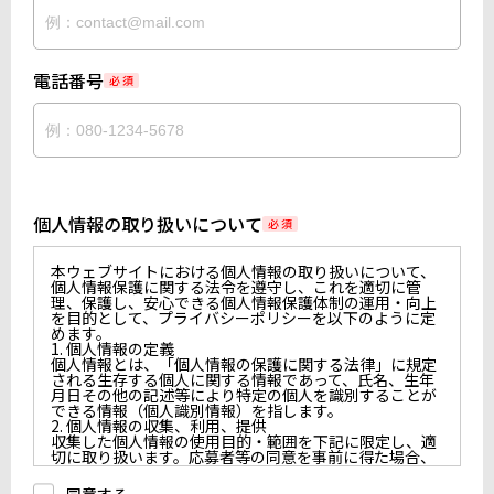
電話番号
必 須
個人情報の取り扱いについて
必 須
本ウェブサイトにおける個人情報の取り扱いについて、
個人情報保護に関する法令を遵守し、これを適切に管
理、保護し、安心できる個人情報保護体制の運用・向上
を目的として、プライバシーポリシーを以下のように定
めます。
1. 個人情報の定義
個人情報とは、「個人情報の保護に関する法律」に規定
される生存する個人に関する情報であって、氏名、生年
月日その他の記述等により特定の個人を識別することが
できる情報（個人識別情報）を指します。
2. 個人情報の収集、利用、提供
収集した個人情報の使用目的・範囲を下記に限定し、適
切に取り扱います。応募者等の同意を事前に得た場合、
又は法令により許された場合を除き、個人情報を第三者
に提供しません。