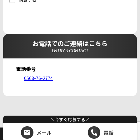
同意する
a.応募者等からのお問い合わせに対応・管理するため
b.本ウェブサイトにおけるサービスの提供・運用のため
c.重要なお知らせなど必要に応じたご連絡のため
d.上記の利用目的に付随する目的
3. プライバシー尊重
プライバシーを尊重し、収集した個人情報に対し、開
示、訂正、削除、利用停止を求められた時には、合理的
な期間、妥当な範囲内でこれに応じます。
4. 法令等の遵守
応募者等の個人情報の取得、利用その他一切の取り扱い
お電話でのご連絡はこちら
について、個人情報の保護に関する法律、その他の関連
法令、及び本プライバシーポリシーを遵守します。
ENTRY＆CONTACT
5. 安全管理措置
応募者等の個人情報を正確かつ最新の内容に保つよう努
めるとともに、不正なアクセス、改ざん、漏えい、滅失
及び毀損から保護するため、必要な安全管理措置を講じ
電話番号
ます。
6. Cookieについて
0568-76-2774
本ウェブサイトでは、一部のコンテンツにおいてCookie
を利用しています。 Cookieとは、webコンテンツへの
アクセスに関する情報であり、氏名・メールアドレス・
住所・電話番号は含まれません。また、お使いのブラウ
ザ設定からCookieを無効にすることが可能です。
7. アクセス解析ツールについて
本ウェブサイトでは、Google LLCが提供するアクセス解
析ツール「Googleアナリティクス」を利用しています。
Googleアナリティクスは、トラフィックデータの収集の
今すぐ応募する
ためにCookieを使用しています。このトラフィックデー
タは匿名で収集されており、個人を特定するものではあ
りません。この機能はCookieを無効にすることで収集を
メール
電話
拒否することが出来ます。
Copyright (C) ホームランディック 一級建築士事務所. All Rights Reserved.
8. プライバシーポリシーの変更