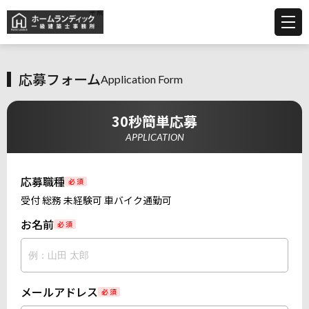
応募フォーム
Application Form
30秒簡単応募
APPLICATION
応募職種
必 須
受付 総務 未経験可 車バイク通勤可
お名前
必 須
メールアドレス
必 須