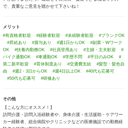
で、貴重なご意見を聴かせて下さいね！
メリット
#有資格者歓迎
#経験者歓迎
#未経験者歓迎
#ブランクOK
#昇給あり
#賞与あり
#週1日からOK
#副業・Wワーク
OK
#扶養内勤務OK
#社員登用あり
#主婦・主夫歓迎
#
バイク通勤OK
#車通勤OK
#学歴不問
#平日のみOK
#
第二新卒歓迎
#育休制度あり
#交通費支給
#髪型・髪色自
由
#週2・3日からOK
#週4日以上OK
#40代も応募可
#50代も応募可
#研修あり
その他
【こんな方にオススメ！】
訪問介護・訪問入浴経験者や、身体介護・生活援助・ケアワー
カー経験者、総合病院やクリニックなどの医療施設での勤務経