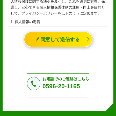
人情報保護に関する法令を遵守し、これを適切に管理、保
護し、安心できる個人情報保護体制の運用・向上を目的と
して、プライバシーポリシーを以下のように定めます。
1. 個人情報の定義
個人情報とは、「個人情報の保護に関する法律」に規定さ
れる生存する個人に関する情報であって、氏名、生年月日
同意して送信する
その他の記述等により特定の個人を識別することができる
情報（個人識別情報）を指します。
2. 個人情報の収集、利用、提供
収集した個人情報の使用目的・範囲を下記に限定し、適切
に取り扱います。応募者等の同意を事前に得た場合、又は
法令により許された場合を除き、個人情報を第三者に提供
しません。
お電話でのご連絡はこちら
a.応募者等からのお問い合わせに対応・管理するため
0596-20-1165
b.本ウェブサイトにおけるサービスの提供・運用のため
c.重要なお知らせなど必要に応じたご連絡のため
d.上記の利用目的に付随する目的
3. プライバシー尊重