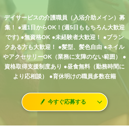
デイサービスの介護職員（入浴介助メイン）募
集！
●週1日からOK！(週5日ももちろん大歓迎
です)
●無資格OK
●未経験者大歓迎！
●ブラン
クある方も大歓迎！
●髪型、髪色自由
●ネイル
やアクセサリーOK（業務に支障のない範囲）
●
資格取得支援制度あり
●昼食無料（勤務時間に
より応相談）
●育休明けの職員多数在籍
今すぐ応募する