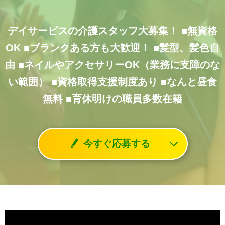
デイサービスの介護スタッフ大募集！
■無資格
OK
■ブランクある方も大歓迎！
■髪型、髪色自
由
■ネイルやアクセサリーOK（業務に支障のな
い範囲）
■資格取得支援制度あり
■なんと昼食
無料
■育休明けの職員多数在籍
今すぐ応募する