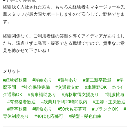
経験浅く入社された方も、もちろん経験者もマネージャーや先
輩スタッフが最大限サポートしますので安心してご勤務できま
す。
経験関係なく、ご利用者様の笑顔を導くアイディアがありまし
たら、遠慮せずに発言・提案できる職場ですので、貴重なご意
見を聴かせて下さいね！
メリット
#経験者歓迎
#昇給あり
#賞与あり
#第二新卒歓迎
#学
歴不問
#社会保険完備
#交通費支給
#車通勤OK
#バイ
ク通勤OK
#食事補助あり
#資格取得支援あり
#制服貸与
#有資格者歓迎
#残業月平均20時間以内
#主婦・主夫歓迎
#新卒歓迎
#研修あり
#50代も応募可
#ブランクOK
#
育休制度あり
#40代も応募可
#髪型・髪色自由