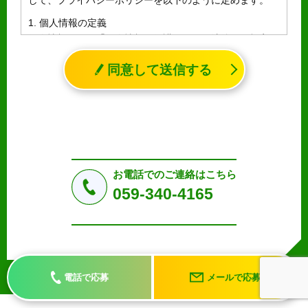
して、プライバシーポリシーを以下のように定めます。
1. 個人情報の定義
個人情報とは、「個人情報の保護に関する法律」に規定さ
れる生存する個人に関する情報であって、氏名、生年月日
同意して送信する
その他の記述等により特定の個人を識別することができる
情報（個人識別情報）を指します。
2. 個人情報の収集、利用、提供
収集した個人情報の使用目的・範囲を下記に限定し、適切
に取り扱います。応募者等の同意を事前に得た場合、又は
法令により許された場合を除き、個人情報を第三者に提供
しません。
お電話でのご連絡はこちら
a.応募者等からのお問い合わせに対応・管理するため
059-340-4165
b.本ウェブサイトにおけるサービスの提供・運用のため
c.重要なお知らせなど必要に応じたご連絡のため
d.上記の利用目的に付随する目的
3. プライバシー尊重
プライバシーを尊重し、収集した個人情報に対し、開示、
電話で応募
メールで応募
訂正、削除、利用停止を求められた時には、合理的な期
間、妥当な範囲内でこれに応じます。