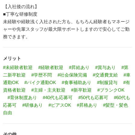
【入社後の流れ】
■丁寧な研修制度
未経験や経験浅く入社された方も、もちろん経験者もマネージ
ャーや先輩スタッフが最大限サポートしますので安心してご勤
務できます。
メリット
#未経験者歓迎
#経験者歓迎
#昇給あり
#賞与あり
#第
二新卒歓迎
#学歴不問
#社会保険完備
#交通費支給
#車
通勤OK
#バイク通勤OK
#食事補助あり
#制服貸与
#有
資格者歓迎
#主婦・主夫歓迎
#新卒歓迎
#ブランクOK
#育休制度あり
#40代も応募可
#50代も応募可
#60代も
応募可
#研修あり
#ピアスOK
#昇格あり
#髪型・髪色
自由
その他