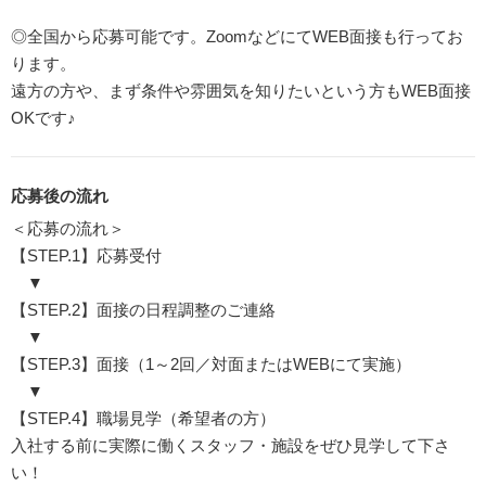
◎全国から応募可能です。ZoomなどにてWEB面接も行ってお
ります。
遠方の方や、まず条件や雰囲気を知りたいという方もWEB面接
OKです♪
応募後の流れ
＜応募の流れ＞
【STEP.1】応募受付
▼
【STEP.2】面接の日程調整のご連絡
▼
【STEP.3】面接（1～2回／対面またはWEBにて実施）
▼
【STEP.4】職場見学（希望者の方）
入社する前に実際に働くスタッフ・施設をぜひ見学して下さ
い！