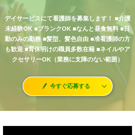
デイサービスにて看護師を募集します！
■介護
未経験OK
■ブランクOK
■なんと昼食無料
■日
勤のみの勤務
■髪型、髪色自由
■准看護師の方
も歓迎
■育休明けの職員多数在籍
■ネイルやア
クセサリーOK（業務に支障のない範囲）
今すぐ応募する