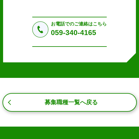
収集した個人情報の使用目的・範囲を下記に限定し、適切
に取り扱います。応募者等の同意を事前に得た場合、又は
法令により許された場合を除き、個人情報を第三者に提供
しません。
お電話でのご連絡はこちら
a.応募者等からのお問い合わせに対応・管理するため
059-340-4165
b.本ウェブサイトにおけるサービスの提供・運用のため
c.重要なお知らせなど必要に応じたご連絡のため
d.上記の利用目的に付随する目的
3. プライバシー尊重
プライバシーを尊重し、収集した個人情報に対し、開示、
訂正、削除、利用停止を求められた時には、合理的な期
間、妥当な範囲内でこれに応じます。
4. 法令等の遵守
応募者等の個人情報の取得、利用その他一切の取り扱いに
募集職種一覧へ戻る
ついて、個人情報の保護に関する法律、その他の関連法
令、及び本プライバシーポリシーを遵守します。
5. 安全管理措置
応募者等の個人情報を正確かつ最新の内容に保つよう努め