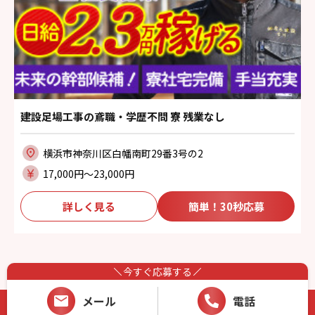
建設足場工事の鳶職・学歴不問 寮 残業なし
横浜市神奈川区白幡南町29番3号の2
17,000円〜23,000円
詳しく見る
簡単！30秒応募
今すぐ応募する
メール
電話
Copyright (C) 株式会社岩永建設recruit. All Rights Reserved.