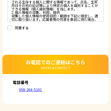
される生存する個人に関する情報であって、氏名、生年
月日その他の記述等により特定の個人を識別することが
できる情報（個人識別情報）を指します。
2. 個人情報の収集、利用、提供
収集した個人情報の使用目的・範囲を下記に限定し、適
切に取り扱います。応募者等の同意を事前に得た場合、
又は法令により許された場合を除き、個人情報を第三者
に提供しません。
同意する
a.応募者等からのお問い合わせに対応・管理するため
b.本ウェブサイトにおけるサービスの提供・運用のため
c.重要なお知らせなど必要に応じたご連絡のため
d.上記の利用目的に付随する目的
3. プライバシー尊重
プライバシーを尊重し、収集した個人情報に対し、開
示、訂正、削除、利用停止を求められた時には、合理的
な期間、妥当な範囲内でこれに応じます。
4. 法令等の遵守
応募者等の個人情報の取得、利用その他一切の取り扱い
お電話でのご連絡はこちら
について、個人情報の保護に関する法律、その他の関連
法令、及び本プライバシーポリシーを遵守します。
ENTRY＆CONTACT
5. 安全管理措置
応募者等の個人情報を正確かつ最新の内容に保つよう努
めるとともに、不正なアクセス、改ざん、漏えい、滅失
及び毀損から保護するため、必要な安全管理措置を講じ
電話番号
ます。
6. Cookieについて
058-264-5101
本ウェブサイトでは、一部のコンテンツにおいてCookie
を利用しています。 Cookieとは、webコンテンツへの
アクセスに関する情報であり、氏名・メールアドレス・
住所・電話番号は含まれません。また、お使いのブラウ
ザ設定からCookieを無効にすることが可能です。
7. アクセス解析ツールについて