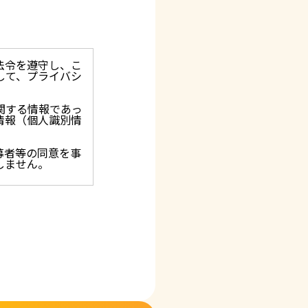
法令を遵守し、こ
して、プライバシ
関する情報であっ
情報（個人識別情
募者等の同意を事
しません。
止を求められた時
保護に関する法
アクセス、改ざ
。