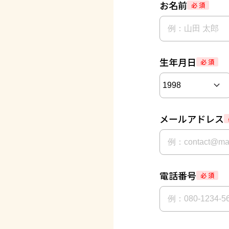
お名前
必 須
生年月日
必 須
メールアドレス
電話番号
必 須