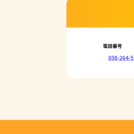
6. Cookieにつ
本ウェブサイトで
コンテンツへの
ません。また、お
7. アクセス解
本ウェブサイトで
利用しています。
しています。こ
せん。この機能は
電話番号
8. プライバシ
本プライバシー
を除いて，応募
058-264-5
9. お問い合わせ
本プライバシー
瓶由（かめよし
電話：058-264-5