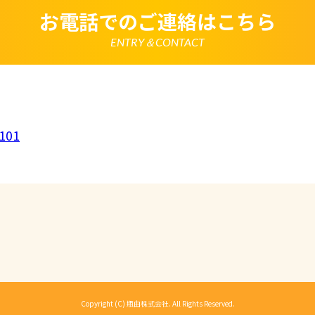
いて
お電話でのご連絡はこちら
は、一部のコンテンツにおいてCookieを利用しています。 Coo
アクセスに関する情報であり、氏名・メールアドレス・住所・
使いのブラウザ設定からCookieを無効にすることが可能です
ENTRY＆CONTACT
析ツールについて
は、Google LLCが提供するアクセス解析ツール「Google
 Googleアナリティクスは、トラフィックデータの収集のために
のトラフィックデータは匿名で収集されており、個人を特定す
Cookieを無効にすることで収集を拒否することが出来ます。
ーポリシーの変更
ポリシーの内容は、法令その他本プライバシーポリシーで別段
者等に通知することなく変更することができるものとします。
101
窓口
ポリシーに関するお問い合わせは、下記までお願いいたします
）株式会社
101
Copyright (C) 瓶由株式会社. All Rights Reserved.