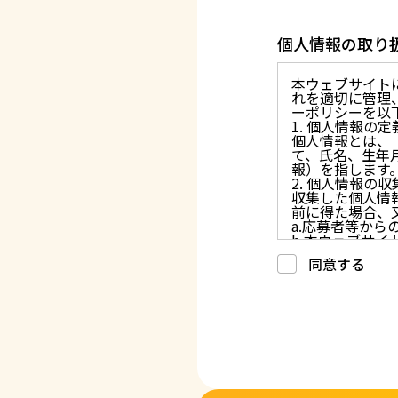
個人情報の取り
本ウェブサイト
れを適切に管理
ーポリシーを以
1. 個人情報の定
個人情報とは、
て、氏名、生年
報）を指します
2. 個人情報の
収集した個人情
前に得た場合、
a.応募者等か
b.本ウェブサ
c.重要なお知
同意する
d.上記の利用目
3. プライバシー
プライバシーを
には、合理的な
4. 法令等の遵守
応募者等の個人
律、その他の関
5. 安全管理措置
応募者等の個人
ん、漏えい、滅