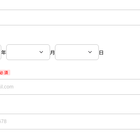
年
月
日
必 須