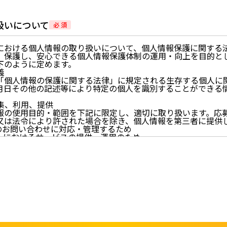
扱いについて
必 須
における個人情報の取り扱いについて、個人情報保護に関する
、保護し、安心できる個人情報保護体制の運用・向上を目的と
下のように定めます。
義
「個人情報の保護に関する法律」に規定される生存する個人に
月日その他の記述等により特定の個人を識別することができる
。
収集、利用、提供
報の使用目的・範囲を下記に限定し、適切に取り扱います。応
又は法令により許された場合を除き、個人情報を第三者に提供
らのお問い合わせに対応・管理するため
イトにおけるサービスの提供・運用のため
らせなど必要に応じたご連絡のため
的に付随する目的
尊重
尊重し、収集した個人情報に対し、開示、訂正、削除、利用停
期間、妥当な範囲内でこれに応じます。
情報の取得、利用その他一切の取り扱いについて、個人情報の
連法令、及び本プライバシーポリシーを遵守します。
情報を正確かつ最新の内容に保つよう努めるとともに、不正な
失及び毀損から保護するため、必要な安全管理措置を講じます