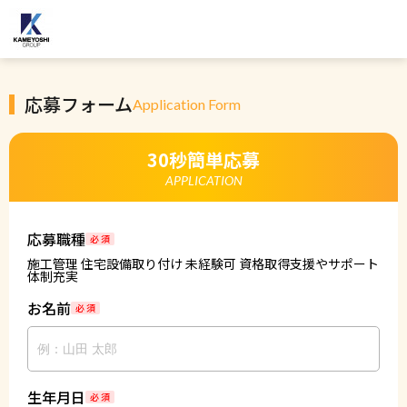
応募フォーム
Application Form
30秒簡単応募
APPLICATION
応募職種
必 須
施工管理 住宅設備取り付け 未経験可 資格取得支援やサポート
体制充実
お名前
必 須
生年月日
必 須