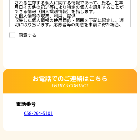
される生存する個人に関する情報であって、氏名、生年
月日その他の記述等により特定の個人を識別することが
できる情報（個人識別情報）を指します。
2. 個人情報の収集、利用、提供
収集した個人情報の使用目的・範囲を下記に限定し、適
切に取り扱います。応募者等の同意を事前に得た場合、
又は法令により許された場合を除き、個人情報を第三者
に提供しません。
同意する
a.応募者等からのお問い合わせに対応・管理するため
b.本ウェブサイトにおけるサービスの提供・運用のため
c.重要なお知らせなど必要に応じたご連絡のため
d.上記の利用目的に付随する目的
3. プライバシー尊重
プライバシーを尊重し、収集した個人情報に対し、開
示、訂正、削除、利用停止を求められた時には、合理的
な期間、妥当な範囲内でこれに応じます。
4. 法令等の遵守
応募者等の個人情報の取得、利用その他一切の取り扱い
お電話でのご連絡はこちら
について、個人情報の保護に関する法律、その他の関連
法令、及び本プライバシーポリシーを遵守します。
ENTRY＆CONTACT
5. 安全管理措置
応募者等の個人情報を正確かつ最新の内容に保つよう努
めるとともに、不正なアクセス、改ざん、漏えい、滅失
及び毀損から保護するため、必要な安全管理措置を講じ
電話番号
ます。
6. Cookieについて
058-264-5101
本ウェブサイトでは、一部のコンテンツにおいてCookie
を利用しています。 Cookieとは、webコンテンツへの
アクセスに関する情報であり、氏名・メールアドレス・
住所・電話番号は含まれません。また、お使いのブラウ
ザ設定からCookieを無効にすることが可能です。
7. アクセス解析ツールについて