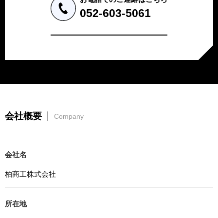
a.応募者等からのお問い合わせに対応・管理するため
052-603-5061
b.本ウェブサイトにおけるサービスの提供・運用のため
c.重要なお知らせなど必要に応じたご連絡のため
d.上記の利用目的に付随する目的
3. プライバシー尊重
プライバシーを尊重し、収集した個人情報に対し、開示、
訂正、削除、利用停止を求められた時には、合理的な期
間、妥当な範囲内でこれに応じます。
4. 法令等の遵守
会社概要
Company
応募者等の個人情報の取得、利用その他一切の取り扱いに
ついて、個人情報の保護に関する法律、その他の関連法
令、及び本プライバシーポリシーを遵守します。
会社名
5. 安全管理措置
応募者等の個人情報を正確かつ最新の内容に保つよう努め
柏商工株式会社
るとともに、不正なアクセス、改ざん、漏えい、滅失及び
毀損から保護するため、必要な安全管理措置を講じます。
所在地
6. Cookieについて