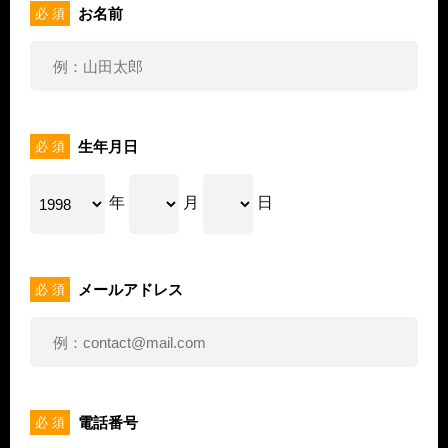
お名前
必 須
生年月日
必 須
年
月
日
メールアドレス
必 須
電話番号
必 須