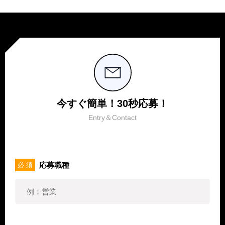
今すぐ簡単！30秒応募！
Entry＆Contact
応募職種
必 須