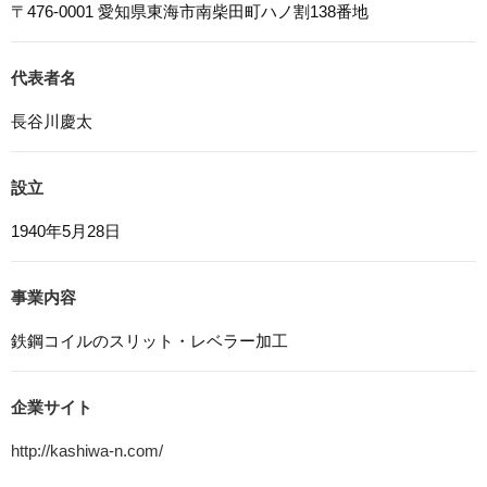
本ウェブサイトでは、一部のコンテンツにおいてCookieを
〒476-0001 愛知県東海市南柴田町ハノ割138番地
利用しています。 Cookieとは、webコンテンツへのアク
セスに関する情報であり、氏名・メールアドレス・住所・
電話番号は含まれません。また、お使いのブラウザ設定か
代表者名
らCookieを無効にすることが可能です。
長谷川慶太
7. アクセス解析ツールについて
本ウェブサイトでは、Google LLCが提供するアクセス解
設立
析ツール「Googleアナリティクス」を利用しています。
Googleアナリティクスは、トラフィックデータの収集の
1940年5月28日
ためにCookieを使用しています。このトラフィックデータ
は匿名で収集されており、個人を特定するものではありま
せん。この機能はCookieを無効にすることで収集を拒否す
事業内容
ることが出来ます。
鉄鋼コイルのスリット・レベラー加工
8. プライバシーポリシーの変更
本プライバシーポリシーの内容は、法令その他本プライバ
シーポリシーで別段の定めのある事項を除いて，応募者等
企業サイト
に通知することなく変更することができるものとします。
http://kashiwa-n.com/
9. お問い合わせ窓口
本プライバシーポリシーに関するお問い合わせは、下記ま