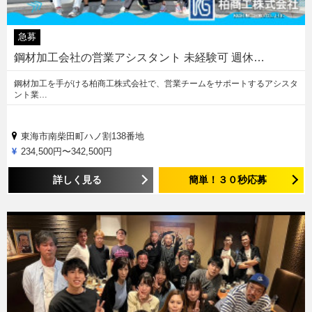
急募
鋼材加工会社の営業アシスタント 未経験可 週休…
鋼材加工を手がける柏商工株式会社で、営業チームをサポートするアシスタ
ント業…
東海市南柴田町ハノ割138番地
234,500円〜342,500円
詳しく見る
簡単！３０秒応募