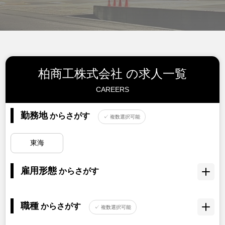
柏商工株式会社 の求人一覧
CAREERS
勤務地
からさがす
✓ 複数選択可能
東海
雇用形態
からさがす
職種
からさがす
✓ 複数選択可能