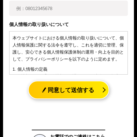
個人情報の取り扱いについて
本ウェブサイトにおける個人情報の取り扱いについて、個
人情報保護に関する法令を遵守し、これを適切に管理、保
護し、安心できる個人情報保護体制の運用・向上を目的と
して、プライバシーポリシーを以下のように定めます。
1. 個人情報の定義
個人情報とは、「個人情報の保護に関する法律」に規定さ
れる生存する個人に関する情報であって、氏名、生年月日
同意して送信する
その他の記述等により特定の個人を識別することができる
情報（個人識別情報）を指します。
2. 個人情報の収集、利用、提供
収集した個人情報の使用目的・範囲を下記に限定し、適切
に取り扱います。応募者等の同意を事前に得た場合、又は
法令により許された場合を除き、個人情報を第三者に提供
しません。
お電話でのご連絡はこちら