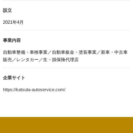
本ウェブサイトでは、Google LLCが提供するアクセス解
設立
析ツール「Googleアナリティクス」を利用しています。
Googleアナリティクスは、トラフィックデータの収集の
2021年4月
ためにCookieを使用しています。このトラフィックデータ
は匿名で収集されており、個人を特定するものではありま
せん。この機能はCookieを無効にすることで収集を拒否す
事業内容
ることが出来ます。
自動車整備・車検事業／自動車板金・塗装事業／新車・中古車
8. プライバシーポリシーの変更
販売／レンタカー／生・損保険代理店
本プライバシーポリシーの内容は、法令その他本プライバ
シーポリシーで別段の定めのある事項を除いて，応募者等
に通知することなく変更することができるものとします。
企業サイト
9. お問い合わせ窓口
https://katsuta-autoservice.com/
本プライバシーポリシーに関するお問い合わせは、下記ま
でお願いいたします。
カツタオートサービス株式会社
電話：043-487-3131