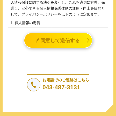
人情報保護に関する法令を遵守し、これを適切に管理、保
護し、安心できる個人情報保護体制の運用・向上を目的と
して、プライバシーポリシーを以下のように定めます。
1. 個人情報の定義
個人情報とは、「個人情報の保護に関する法律」に規定さ
れる生存する個人に関する情報であって、氏名、生年月日
同意して送信する
その他の記述等により特定の個人を識別することができる
情報（個人識別情報）を指します。
2. 個人情報の収集、利用、提供
収集した個人情報の使用目的・範囲を下記に限定し、適切
に取り扱います。応募者等の同意を事前に得た場合、又は
法令により許された場合を除き、個人情報を第三者に提供
しません。
お電話でのご連絡はこちら
a.応募者等からのお問い合わせに対応・管理するため
043-487-3131
b.本ウェブサイトにおけるサービスの提供・運用のため
c.重要なお知らせなど必要に応じたご連絡のため
d.上記の利用目的に付随する目的
3. プライバシー尊重