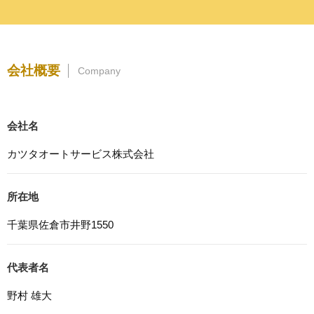
プライバシーを尊重し、収集した個人情報に対し、開示、
訂正、削除、利用停止を求められた時には、合理的な期
間、妥当な範囲内でこれに応じます。
4. 法令等の遵守
会社概要
Company
応募者等の個人情報の取得、利用その他一切の取り扱いに
ついて、個人情報の保護に関する法律、その他の関連法
令、及び本プライバシーポリシーを遵守します。
会社名
5. 安全管理措置
応募者等の個人情報を正確かつ最新の内容に保つよう努め
カツタオートサービス株式会社
るとともに、不正なアクセス、改ざん、漏えい、滅失及び
毀損から保護するため、必要な安全管理措置を講じます。
所在地
6. Cookieについて
本ウェブサイトでは、一部のコンテンツにおいてCookieを
千葉県佐倉市井野1550
利用しています。 Cookieとは、webコンテンツへのアク
セスに関する情報であり、氏名・メールアドレス・住所・
電話番号は含まれません。また、お使いのブラウザ設定か
代表者名
らCookieを無効にすることが可能です。
野村 雄大
7. アクセス解析ツールについて