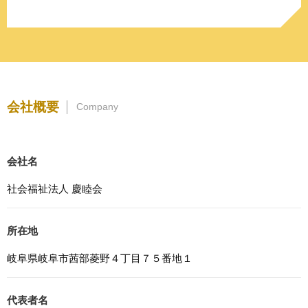
d.上記の利用目的に付随する目的
3. プライバシー尊重
プライバシーを尊重し、収集した個人情報に対し、開示、
訂正、削除、利用停止を求められた時には、合理的な期
間、妥当な範囲内でこれに応じます。
4. 法令等の遵守
会社概要
Company
応募者等の個人情報の取得、利用その他一切の取り扱いに
ついて、個人情報の保護に関する法律、その他の関連法
令、及び本プライバシーポリシーを遵守します。
会社名
5. 安全管理措置
応募者等の個人情報を正確かつ最新の内容に保つよう努め
社会福祉法人 慶睦会
るとともに、不正なアクセス、改ざん、漏えい、滅失及び
毀損から保護するため、必要な安全管理措置を講じます。
所在地
6. Cookieについて
本ウェブサイトでは、一部のコンテンツにおいてCookieを
岐阜県岐阜市茜部菱野４丁目７５番地１
利用しています。 Cookieとは、webコンテンツへのアク
セスに関する情報であり、氏名・メールアドレス・住所・
電話番号は含まれません。また、お使いのブラウザ設定か
代表者名