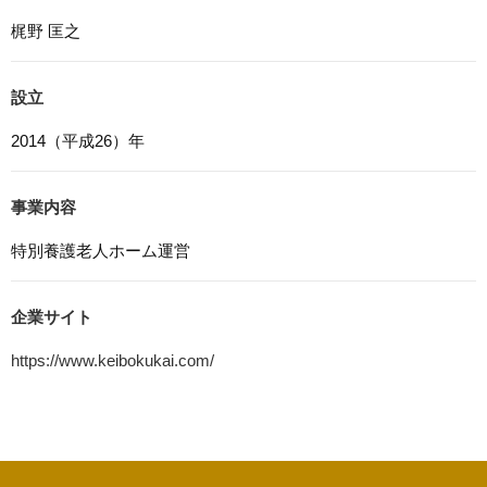
らCookieを無効にすることが可能です。
梶野 匡之
7. アクセス解析ツールについて
本ウェブサイトでは、Google LLCが提供するアクセス解
設立
析ツール「Googleアナリティクス」を利用しています。
Googleアナリティクスは、トラフィックデータの収集の
2014（平成26）年
ためにCookieを使用しています。このトラフィックデータ
は匿名で収集されており、個人を特定するものではありま
せん。この機能はCookieを無効にすることで収集を拒否す
事業内容
ることが出来ます。
特別養護老人ホーム運営
8. プライバシーポリシーの変更
本プライバシーポリシーの内容は、法令その他本プライバ
シーポリシーで別段の定めのある事項を除いて，応募者等
企業サイト
に通知することなく変更することができるものとします。
https://www.keibokukai.com/
9. お問い合わせ窓口
本プライバシーポリシーに関するお問い合わせは、下記ま
でお願いいたします。
社会福祉法人 慶睦会