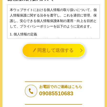
本ウェブサイトにおける個人情報の取り扱いについて、個
人情報保護に関する法令を遵守し、これを適切に管理、保
護し、安心できる個人情報保護体制の運用・向上を目的と
して、プライバシーポリシーを以下のように定めます。
1. 個人情報の定義
個人情報とは、「個人情報の保護に関する法律」に規定さ
れる生存する個人に関する情報であって、氏名、生年月日
同意して送信する
その他の記述等により特定の個人を識別することができる
情報（個人識別情報）を指します。
2. 個人情報の収集、利用、提供
収集した個人情報の使用目的・範囲を下記に限定し、適切
に取り扱います。応募者等の同意を事前に得た場合、又は
法令により許された場合を除き、個人情報を第三者に提供
しません。
お電話でのご連絡はこちら
a.応募者等からのお問い合わせに対応・管理するため
09085510683
b.本ウェブサイトにおけるサービスの提供・運用のため
c.重要なお知らせなど必要に応じたご連絡のため