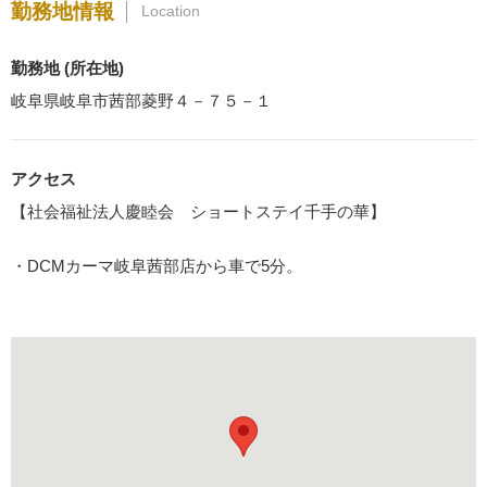
勤務地情報
Location
勤務地 (所在地)
岐阜県岐阜市茜部菱野４－７５－１
アクセス
【社会福祉法人慶睦会 ショートステイ千手の華】
・DCMカーマ岐阜茜部店から車で5分。