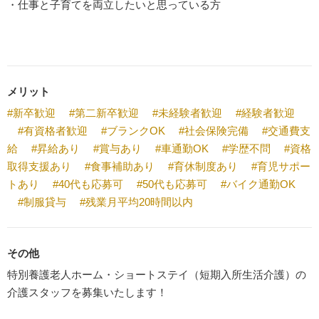
・仕事と子育てを両立したいと思っている方
メリット
#新卒歓迎
#第二新卒歓迎
#未経験者歓迎
#経験者歓迎
#有資格者歓迎
#ブランクOK
#社会保険完備
#交通費支
給
#昇給あり
#賞与あり
#車通勤OK
#学歴不問
#資格
取得支援あり
#食事補助あり
#育休制度あり
#育児サポー
トあり
#40代も応募可
#50代も応募可
#バイク通勤OK
#制服貸与
#残業月平均20時間以内
その他
特別養護老人ホーム・ショートステイ（短期入所生活介護）の
介護スタッフを募集いたします！