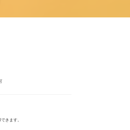
可
帰できます。