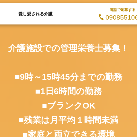
電話で応募する
愛し愛される介護
09085510
介護施設での管理栄養士募集！
■9時～15時45分までの勤務
■1日6時間の勤務
■ブランクOK
■残業は月平均１時間未満
■家庭と両立できる環境