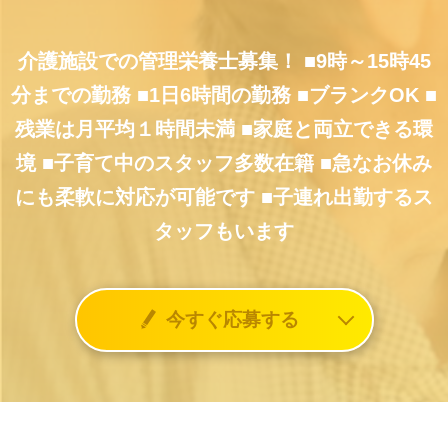
介護施設での管理栄養士募集！
■9時～15時45
分までの勤務
■1日6時間の勤務
■ブランクOK
■
残業は月平均１時間未満
■家庭と両立できる環
境
■子育て中のスタッフ多数在籍
■急なお休み
にも柔軟に対応が可能です
■子連れ出勤するス
タッフもいます
今すぐ応募する