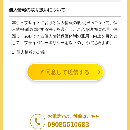
個人情報の取り扱いについて
本ウェブサイトにおける個人情報の取り扱いについて、個
人情報保護に関する法令を遵守し、これを適切に管理、保
護し、安心できる個人情報保護体制の運用・向上を目的と
して、プライバシーポリシーを以下のように定めます。
1. 個人情報の定義
個人情報とは、「個人情報の保護に関する法律」に規定さ
れる生存する個人に関する情報であって、氏名、生年月日
同意して送信する
その他の記述等により特定の個人を識別することができる
情報（個人識別情報）を指します。
2. 個人情報の収集、利用、提供
収集した個人情報の使用目的・範囲を下記に限定し、適切
に取り扱います。応募者等の同意を事前に得た場合、又は
法令により許された場合を除き、個人情報を第三者に提供
しません。
お電話でのご連絡はこちら
a.応募者等からのお問い合わせに対応・管理するため
09085510683
b.本ウェブサイトにおけるサービスの提供・運用のため