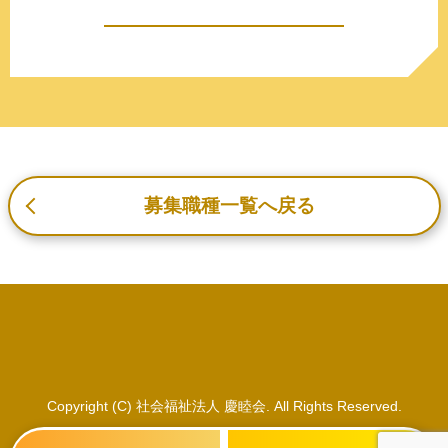
c.重要なお知らせなど必要に応じたご連絡のため
d.上記の利用目的に付随する目的
3. プライバシー尊重
プライバシーを尊重し、収集した個人情報に対し、開示、
訂正、削除、利用停止を求められた時には、合理的な期
間、妥当な範囲内でこれに応じます。
4. 法令等の遵守
応募者等の個人情報の取得、利用その他一切の取り扱いに
募集職種一覧へ戻る
ついて、個人情報の保護に関する法律、その他の関連法
令、及び本プライバシーポリシーを遵守します。
5. 安全管理措置
応募者等の個人情報を正確かつ最新の内容に保つよう努め
るとともに、不正なアクセス、改ざん、漏えい、滅失及び
毀損から保護するため、必要な安全管理措置を講じます。
6. Cookieについて
本ウェブサイトでは、一部のコンテンツにおいてCookieを
Copyright (C) 社会福祉法人 慶睦会. All Rights Reserved.
利用しています。 Cookieとは、webコンテンツへのアク