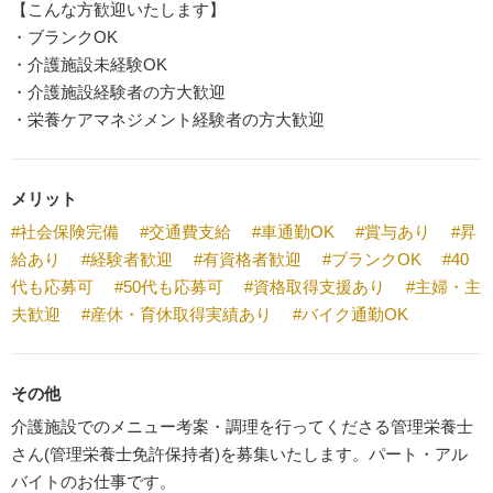
【こんな方歓迎いたします】
・ブランクOK
・介護施設未経験OK
・介護施設経験者の方大歓迎
・栄養ケアマネジメント経験者の方大歓迎
メリット
#社会保険完備
#交通費支給
#車通勤OK
#賞与あり
#昇
給あり
#経験者歓迎
#有資格者歓迎
#ブランクOK
#40
代も応募可
#50代も応募可
#資格取得支援あり
#主婦・主
夫歓迎
#産休・育休取得実績あり
#バイク通勤OK
その他
介護施設でのメニュー考案・調理を行ってくださる管理栄養士
さん(管理栄養士免許保持者)を募集いたします。パート・アル
バイトのお仕事です。