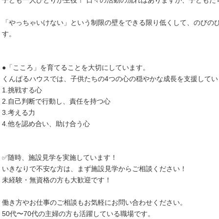
子ども一人ひとりが主役！ 日々の活動の流れはありますが、子どもた
「やっちゃいけない」という制限の壁をできる限り低くして、のびの
す。
●「こころ」を育てることを大切にしています。
くんぱるハウスでは、子供たちの4つの心の穏やかな成長を支援してい
1.挑戦する心
2.自己判断で行動し、責任を持つ心
3.考える力
4.他を認め合い、助け合う心
✅随時、施設見学を実施しています！
いきなりで不安な方は、まず施設見学からご相談ください！
未経験・無資格の方も大歓迎です！
働き方やお仕事のご相談もお気軽にお問い合わせください。
50代〜70代の主婦の方も活躍している職場です。