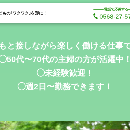
電話で応募する
どもの｢ワクワク｣を形に！
0568-27-5
もと接しながら楽しく働ける仕事
◯50代〜70代の主婦の方が活躍中
◯未経験歓迎！
◯週2日〜勤務できます！