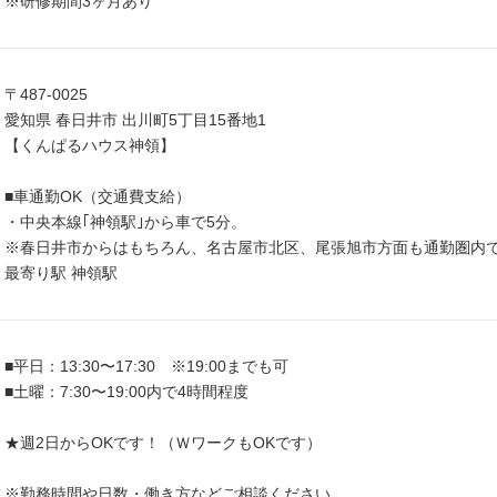
※研修期間3ヶ月あり
〒487-0025
愛知県 春日井市 出川町5丁目15番地1
【くんぱるハウス神領】
■車通勤OK（交通費支給）
・中央本線｢神領駅｣から車で5分。
※春日井市からはもちろん、名古屋市北区、尾張旭市方面も通勤圏内
最寄り駅 神領駅
■平日：13:30〜17:30 ※19:00までも可
■土曜：7:30〜19:00内で4時間程度
★週2日からOKです！（ＷワークもOKです）
※勤務時間や日数・働き方などご相談ください。