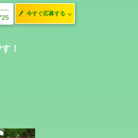
今すぐ応募する
725
です！
！