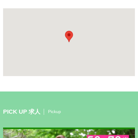
PICK UP 求人
Pickup