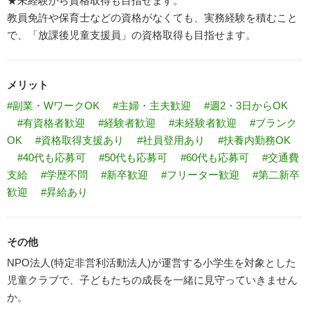
★未経験から資格取得も目指せます。
教員免許や保育士などの資格がなくても、実務経験を積むこと
で、「放課後児童支援員」の資格取得も目指せます。
メリット
#副業・WワークOK
#主婦・主夫歓迎
#週2・3日からOK
#有資格者歓迎
#経験者歓迎
#未経験者歓迎
#ブランク
OK
#資格取得支援あり
#社員登用あり
#扶養内勤務OK
#40代も応募可
#50代も応募可
#60代も応募可
#交通費
支給
#学歴不問
#新卒歓迎
#フリーター歓迎
#第二新卒
歓迎
#昇給あり
その他
NPO法人(特定非営利活動法人)が運営する小学生を対象とした
児童クラブで、子どもたちの成長を一緒に見守っていきません
か。