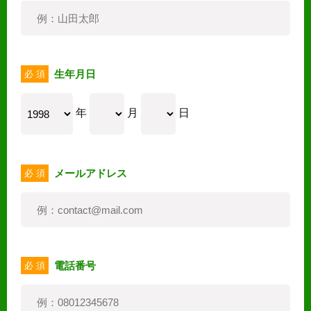
生年月日
必 須
年
月
日
メールアドレス
必 須
電話番号
必 須