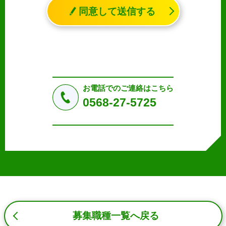
れる生存する個人に関する情報であって、氏名、生年月日
同意して送信する
その他の記述等により特定の個人を識別することができる
情報（個人識別情報）を指します。
2. 個人情報の収集、利用、提供
収集した個人情報の使用目的・範囲を下記に限定し、適切
に取り扱います。応募者等の同意を事前に得た場合、又は
法令により許された場合を除き、個人情報を第三者に提供
しません。
お電話でのご連絡はこちら
a.応募者等からのお問い合わせに対応・管理するため
0568-27-5725
b.本ウェブサイトにおけるサービスの提供・運用のため
c.重要なお知らせなど必要に応じたご連絡のため
d.上記の利用目的に付随する目的
3. プライバシー尊重
プライバシーを尊重し、収集した個人情報に対し、開示、
訂正、削除、利用停止を求められた時には、合理的な期
間、妥当な範囲内でこれに応じます。
4. 法令等の遵守
応募者等の個人情報の取得、利用その他一切の取り扱いに
募集職種一覧へ戻る
ついて、個人情報の保護に関する法律、その他の関連法