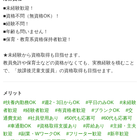
■未経験歓迎！
■資格不問（無資格OK）！
■経験不問！
■年齢も問いません！
■保育・教育系資格保持者歓迎！
★未経験から資格取得も目指せます。
教員免許や保育士などの資格がなくても、実務経験を積むこと
で、「放課後児童支援員」の資格取得も目指せます。
メリット
#扶養内勤務OK
#週2・3日からOK
#平日のみOK
#未経験
者歓迎
#経験者歓迎
#有資格者歓迎
#ブランクOK
#交
通費支給
#社員登用あり
#50代も応募可
#60代も応募可
#車通勤OK
#資格取得支援あり
#昇給あり
#主婦・主夫
歓迎
#副業・WワークOK
#フリーター歓迎
#新卒歓迎