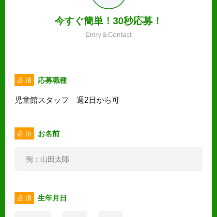
今すぐ簡単！30秒応募！
Entry＆Contact
応募職種
必 須
児童館スタッフ 週2日から可
お名前
必 須
生年月日
必 須