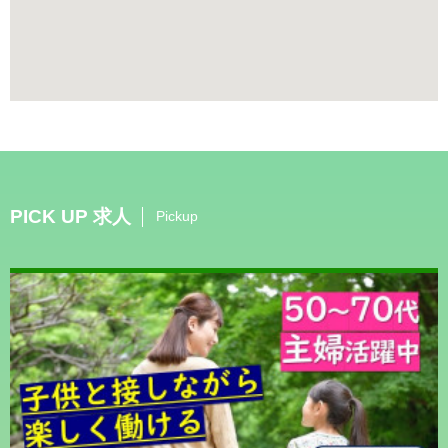
PICK UP 求人
Pickup