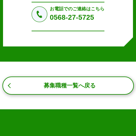
法令により許された場合を除き、個人情報を第三者に提供
しません。
お電話でのご連絡はこちら
a.応募者等からのお問い合わせに対応・管理するため
0568-27-5725
b.本ウェブサイトにおけるサービスの提供・運用のため
c.重要なお知らせなど必要に応じたご連絡のため
d.上記の利用目的に付随する目的
3. プライバシー尊重
プライバシーを尊重し、収集した個人情報に対し、開示、
訂正、削除、利用停止を求められた時には、合理的な期
間、妥当な範囲内でこれに応じます。
4. 法令等の遵守
応募者等の個人情報の取得、利用その他一切の取り扱いに
募集職種一覧へ戻る
ついて、個人情報の保護に関する法律、その他の関連法
令、及び本プライバシーポリシーを遵守します。
5. 安全管理措置
応募者等の個人情報を正確かつ最新の内容に保つよう努め
るとともに、不正なアクセス、改ざん、漏えい、滅失及び
毀損から保護するため、必要な安全管理措置を講じます。