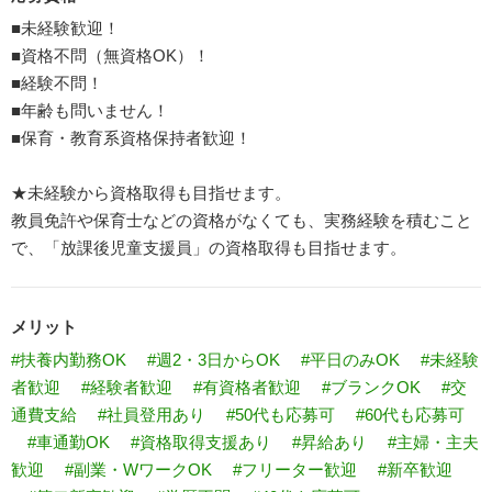
■未経験歓迎！
■資格不問（無資格OK）！
■経験不問！
■年齢も問いません！
■保育・教育系資格保持者歓迎！
★未経験から資格取得も目指せます。
教員免許や保育士などの資格がなくても、実務経験を積むこと
で、「放課後児童支援員」の資格取得も目指せます。
メリット
#扶養内勤務OK
#週2・3日からOK
#平日のみOK
#未経験
者歓迎
#経験者歓迎
#有資格者歓迎
#ブランクOK
#交
通費支給
#社員登用あり
#50代も応募可
#60代も応募可
#車通勤OK
#資格取得支援あり
#昇給あり
#主婦・主夫
歓迎
#副業・WワークOK
#フリーター歓迎
#新卒歓迎