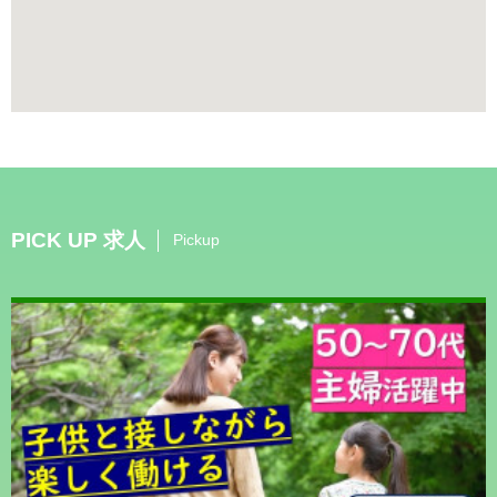
PICK UP 求人
Pickup