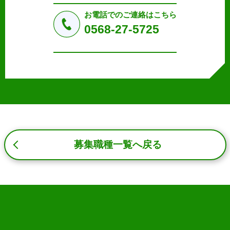
法令により許された場合を除き、個人情報を第三者に提供
しません。
お電話でのご連絡はこちら
a.応募者等からのお問い合わせに対応・管理するため
0568-27-5725
b.本ウェブサイトにおけるサービスの提供・運用のため
c.重要なお知らせなど必要に応じたご連絡のため
d.上記の利用目的に付随する目的
3. プライバシー尊重
プライバシーを尊重し、収集した個人情報に対し、開示、
訂正、削除、利用停止を求められた時には、合理的な期
間、妥当な範囲内でこれに応じます。
4. 法令等の遵守
応募者等の個人情報の取得、利用その他一切の取り扱いに
募集職種一覧へ戻る
ついて、個人情報の保護に関する法律、その他の関連法
令、及び本プライバシーポリシーを遵守します。
5. 安全管理措置
応募者等の個人情報を正確かつ最新の内容に保つよう努め
るとともに、不正なアクセス、改ざん、漏えい、滅失及び
毀損から保護するため、必要な安全管理措置を講じます。