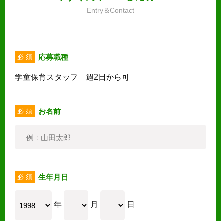
Entry＆Contact
応募職種
必 須
学童保育スタッフ 週2日から可
お名前
必 須
生年月日
必 須
年
月
日