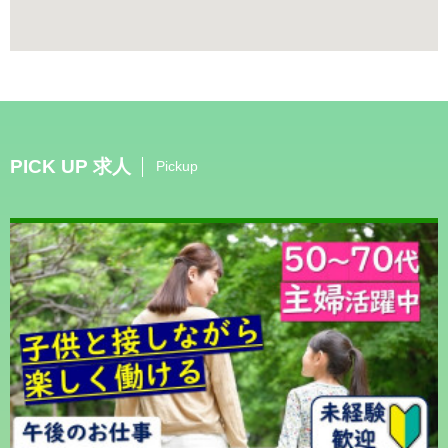
PICK UP 求人
Pickup