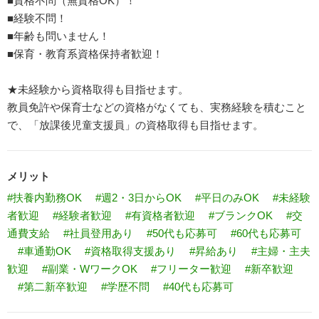
■資格不問（無資格OK）！
■経験不問！
■年齢も問いません！
■保育・教育系資格保持者歓迎！
★未経験から資格取得も目指せます。
教員免許や保育士などの資格がなくても、実務経験を積むこと
で、「放課後児童支援員」の資格取得も目指せます。
メリット
#扶養内勤務OK
#週2・3日からOK
#平日のみOK
#未経験
者歓迎
#経験者歓迎
#有資格者歓迎
#ブランクOK
#交
通費支給
#社員登用あり
#50代も応募可
#60代も応募可
#車通勤OK
#資格取得支援あり
#昇給あり
#主婦・主夫
歓迎
#副業・WワークOK
#フリーター歓迎
#新卒歓迎
#第二新卒歓迎
#学歴不問
#40代も応募可