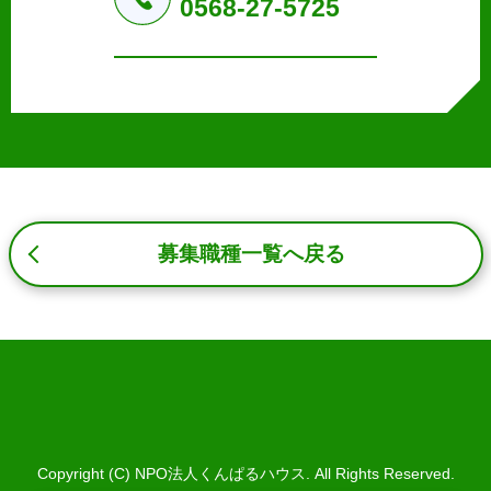
0568-27-5725
b.本ウェブサイトにおけるサービスの提供・運用のため
c.重要なお知らせなど必要に応じたご連絡のため
d.上記の利用目的に付随する目的
3. プライバシー尊重
プライバシーを尊重し、収集した個人情報に対し、開示、
訂正、削除、利用停止を求められた時には、合理的な期
間、妥当な範囲内でこれに応じます。
4. 法令等の遵守
応募者等の個人情報の取得、利用その他一切の取り扱いに
募集職種一覧へ戻る
ついて、個人情報の保護に関する法律、その他の関連法
令、及び本プライバシーポリシーを遵守します。
5. 安全管理措置
応募者等の個人情報を正確かつ最新の内容に保つよう努め
るとともに、不正なアクセス、改ざん、漏えい、滅失及び
毀損から保護するため、必要な安全管理措置を講じます。
6. Cookieについて
本ウェブサイトでは、一部のコンテンツにおいてCookieを
Copyright (C) NPO法人くんぱるハウス. All Rights Reserved.