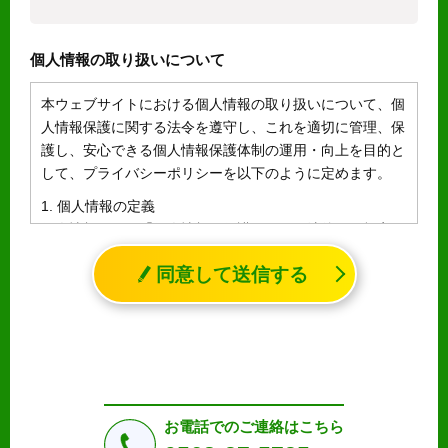
個人情報の取り扱いについて
本ウェブサイトにおける個人情報の取り扱いについて、個
人情報保護に関する法令を遵守し、これを適切に管理、保
護し、安心できる個人情報保護体制の運用・向上を目的と
して、プライバシーポリシーを以下のように定めます。
1. 個人情報の定義
個人情報とは、「個人情報の保護に関する法律」に規定さ
れる生存する個人に関する情報であって、氏名、生年月日
同意して送信する
その他の記述等により特定の個人を識別することができる
情報（個人識別情報）を指します。
2. 個人情報の収集、利用、提供
収集した個人情報の使用目的・範囲を下記に限定し、適切
に取り扱います。応募者等の同意を事前に得た場合、又は
法令により許された場合を除き、個人情報を第三者に提供
しません。
お電話でのご連絡はこちら
a.応募者等からのお問い合わせに対応・管理するため