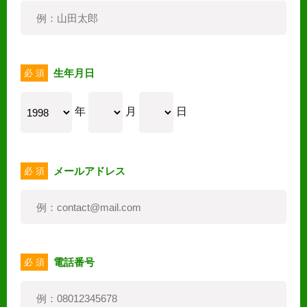
生年月日
必 須
年
月
日
メールアドレス
必 須
電話番号
必 須