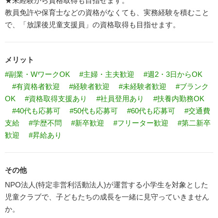
★未経験から資格取得も目指せます。
教員免許や保育士などの資格がなくても、実務経験を積むこと
で、「放課後児童支援員」の資格取得も目指せます。
メリット
#副業・WワークOK
#主婦・主夫歓迎
#週2・3日からOK
#有資格者歓迎
#経験者歓迎
#未経験者歓迎
#ブランク
OK
#資格取得支援あり
#社員登用あり
#扶養内勤務OK
#40代も応募可
#50代も応募可
#60代も応募可
#交通費
支給
#学歴不問
#新卒歓迎
#フリーター歓迎
#第二新卒
歓迎
#昇給あり
その他
NPO法人(特定非営利活動法人)が運営する小学生を対象とした
児童クラブで、子どもたちの成長を一緒に見守っていきません
か。