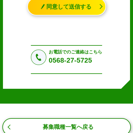
れる生存する個人に関する情報であって、氏名、生年月日
同意して送信する
その他の記述等により特定の個人を識別することができる
情報（個人識別情報）を指します。
2. 個人情報の収集、利用、提供
収集した個人情報の使用目的・範囲を下記に限定し、適切
に取り扱います。応募者等の同意を事前に得た場合、又は
法令により許された場合を除き、個人情報を第三者に提供
しません。
お電話でのご連絡はこちら
a.応募者等からのお問い合わせに対応・管理するため
0568-27-5725
b.本ウェブサイトにおけるサービスの提供・運用のため
c.重要なお知らせなど必要に応じたご連絡のため
d.上記の利用目的に付随する目的
3. プライバシー尊重
プライバシーを尊重し、収集した個人情報に対し、開示、
訂正、削除、利用停止を求められた時には、合理的な期
間、妥当な範囲内でこれに応じます。
4. 法令等の遵守
応募者等の個人情報の取得、利用その他一切の取り扱いに
募集職種一覧へ戻る
ついて、個人情報の保護に関する法律、その他の関連法