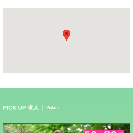
PICK UP 求人
Pickup