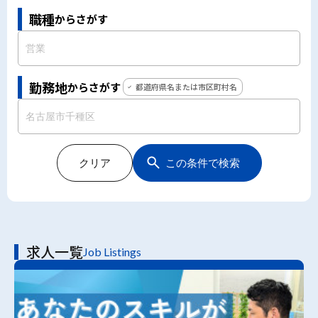
職種
からさがす
勤務地
からさがす
都道府県名または市区町村名
クリア
この条件で検索
求人一覧
Job Listings