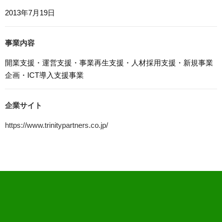
ためにCookieを使用しています。このトラフィックデータ
2013年7月19日
は匿名で収集されており、個人を特定するものではありま
せん。この機能はCookieを無効にすることで収集を拒否す
ることが出来ます。
事業内容
8. プライバシーポリシーの変更
開業支援・運営支援・事業再生支援・人材採用支援・新規事業
本プライバシーポリシーの内容は、法令その他本プライバ
企画・ICT導入支援事業
シーポリシーで別段の定めのある事項を除いて，応募者等
に通知することなく変更することができるものとします。
9. お問い合わせ窓口
企業サイト
本プライバシーポリシーに関するお問い合わせは、下記ま
https://www.trinitypartners.co.jp/
でお願いいたします。
株式会社TRINITY PARTNERS
電話：0587-54-3701