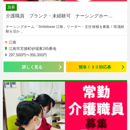
急募
介護職員 ブランク・未経験可 ナーシングホー…
ナーシングホーム「Smilebase 江南」リーダー・主任候補を募集！現場経
験を活か…
江南
江南市宮後町砂場東245番地
297,500円〜356,000円
詳しく見る
簡単！３０秒応募