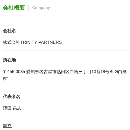
4. 法令等の遵守
会社概要
Company
応募者等の個人情報の取得、利用その他一切の取り扱いに
ついて、個人情報の保護に関する法律、その他の関連法
令、及び本プライバシーポリシーを遵守します。
会社名
5. 安全管理措置
応募者等の個人情報を正確かつ最新の内容に保つよう努め
株式会社TRINITY PARTNERS
るとともに、不正なアクセス、改ざん、漏えい、滅失及び
毀損から保護するため、必要な安全管理措置を講じます。
所在地
6. Cookieについて
本ウェブサイトでは、一部のコンテンツにおいてCookieを
〒456-0035 愛知県名古屋市熱田区白鳥三丁目10番19号BLG白鳥
利用しています。 Cookieとは、webコンテンツへのアク
8F
セスに関する情報であり、氏名・メールアドレス・住所・
電話番号は含まれません。また、お使いのブラウザ設定か
らCookieを無効にすることが可能です。
代表者名
7. アクセス解析ツールについて
澤田 昌志
本ウェブサイトでは、Google LLCが提供するアクセス解
析ツール「Googleアナリティクス」を利用しています。
Googleアナリティクスは、トラフィックデータの収集の
設立