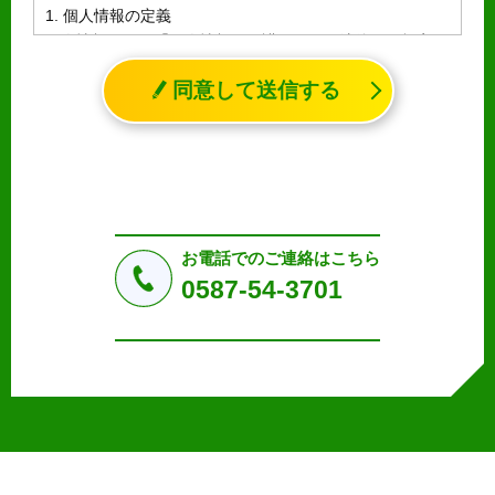
1. 個人情報の定義
個人情報とは、「個人情報の保護に関する法律」に規定さ
れる生存する個人に関する情報であって、氏名、生年月日
同意して送信する
その他の記述等により特定の個人を識別することができる
情報（個人識別情報）を指します。
2. 個人情報の収集、利用、提供
収集した個人情報の使用目的・範囲を下記に限定し、適切
に取り扱います。応募者等の同意を事前に得た場合、又は
法令により許された場合を除き、個人情報を第三者に提供
しません。
お電話でのご連絡はこちら
a.応募者等からのお問い合わせに対応・管理するため
0587-54-3701
b.本ウェブサイトにおけるサービスの提供・運用のため
c.重要なお知らせなど必要に応じたご連絡のため
d.上記の利用目的に付随する目的
3. プライバシー尊重
プライバシーを尊重し、収集した個人情報に対し、開示、
訂正、削除、利用停止を求められた時には、合理的な期
間、妥当な範囲内でこれに応じます。