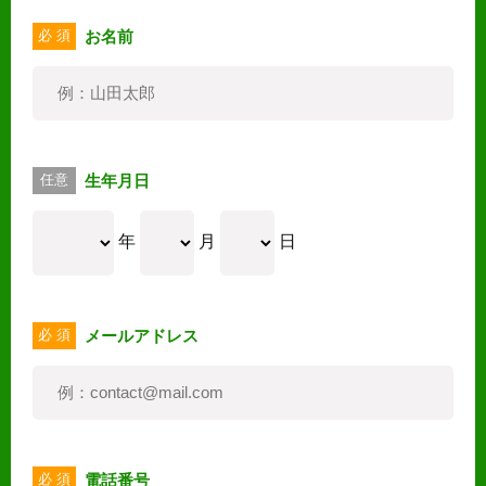
お名前
必 須
生年月日
任意
年
月
日
メールアドレス
必 須
電話番号
必 須