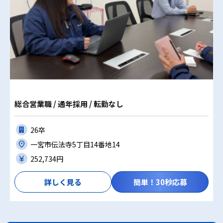
総合営業職 / 通年採用 / 転勤なし
26卒
一宮市伝法寺5丁目14番地14
252,734円
詳しく見る
簡単！30秒応募