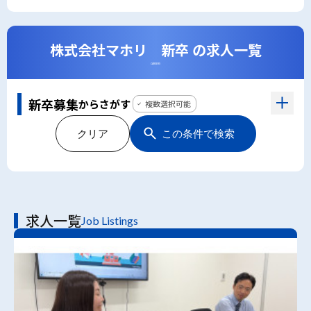
株式会社マホリ 新卒 の求人一覧
CAREERS
新卒募集
からさがす
複数選択可能
クリア
この条件で検索
求人一覧
Job Listings