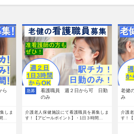
から
看護職員 週２日から可 日勤
老健
急募
のみ
み
集しま
介護老人保健施設にて看護職員を募集しま
介護
間…
す！【アピールポイント】・1日３時間…
す！【