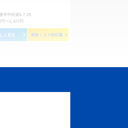
屋市中区栄5-7-25
62円〜1,427円
しく見る
簡単！３０秒応募