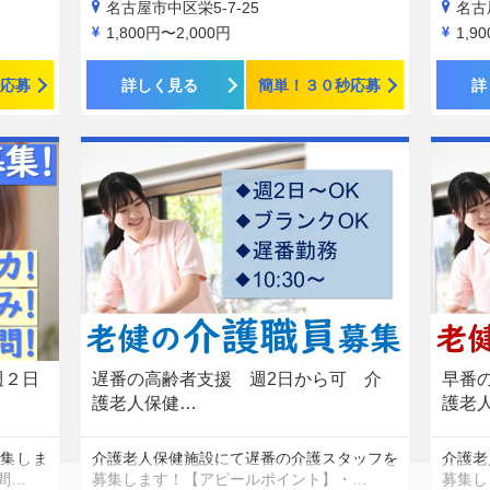
名古屋市中区栄5-7-25
名古
1,800円〜2,000円
1,9
応募
詳しく見る
簡単！３０秒応募
詳
週２日
遅番の高齢者支援 週2日から可 介
早番
護老人保健…
護老
集しま
介護老人保健施設にて遅番の介護スタッフを
介護老
間…
募集します！【アピールポイント】・…
募集し