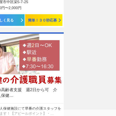
屋市中区栄5-7-25
00円〜2,000円
しく見る
簡単！３０秒応募
の高齢者支援 週2日から可 介
人保健…
人保健施設にて早番の介護スタッフを
ます！【アピールポイント】・…