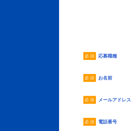
必 須
応募職種
必 須
お名前
必 須
メールアドレス
必 須
電話番号