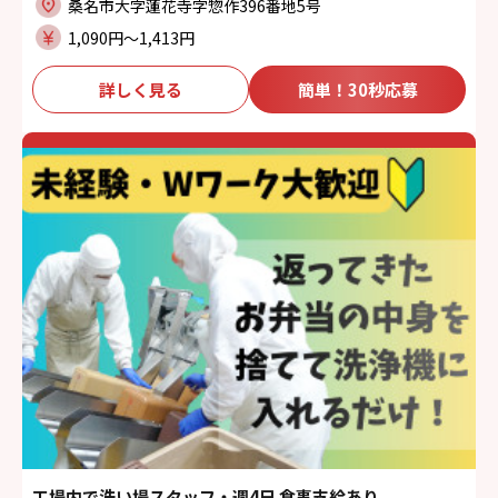
桑名市大字蓮花寺字惣作396番地5号
1,090円〜1,413円
詳しく見る
簡単！30秒応募
工場内で洗い場スタッフ・週4日 食事支給あり