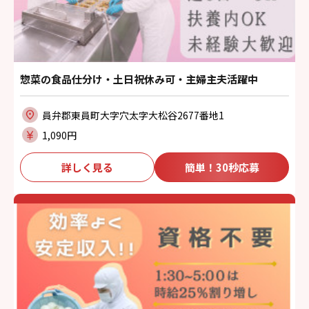
惣菜の食品仕分け・土日祝休み可・主婦主夫活躍中
員弁郡東員町大字穴太字大松谷2677番地1
1,090円
詳しく見る
簡単！30秒応募