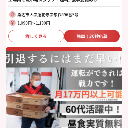
桑名市大字蓮花寺字惣作396番5号
1,090円〜1,130円
詳しく見る
簡単！30秒応募