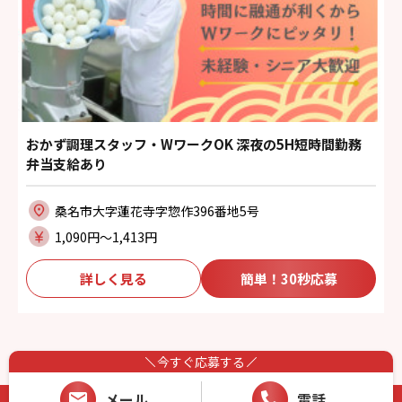
おかず調理スタッフ・WワークOK 深夜の5H短時間勤務
弁当支給あり
桑名市大字蓮花寺字惣作396番地5号
1,090円〜1,413円
詳しく見る
簡単！30秒応募
今すぐ応募する
メール
電話