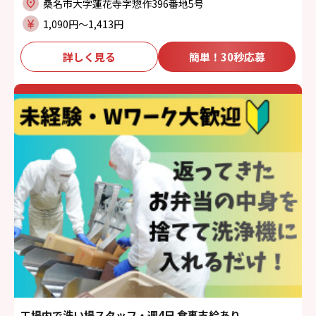
桑名市大字蓮花寺字惣作396番地5号
1,090円〜1,413円
詳しく見る
簡単！30秒応募
工場内で洗い場スタッフ・週4日 食事支給あり