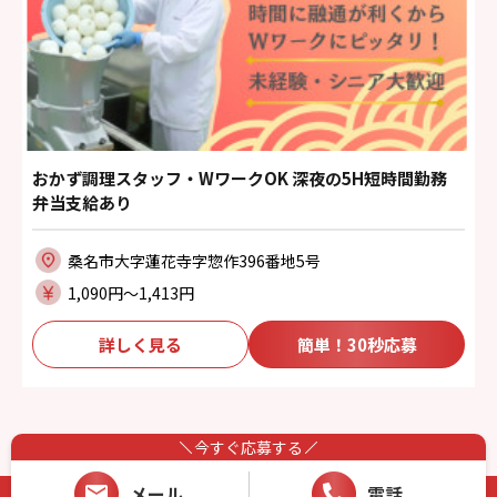
おかず調理スタッフ・WワークOK 深夜の5H短時間勤務
弁当支給あり
桑名市大字蓮花寺字惣作396番地5号
1,090円〜1,413円
詳しく見る
簡単！30秒応募
今すぐ応募する
メール
電話