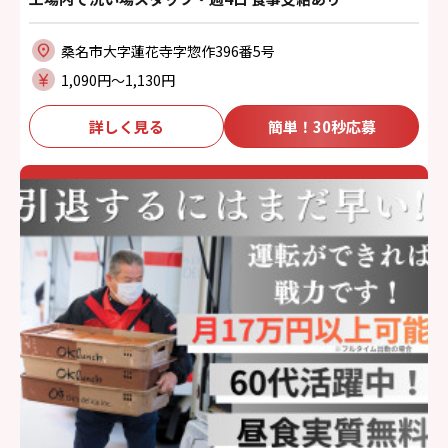
桑名市大字蓮花寺字惣作396番5号
1,090円〜1,130円
詳しく見る
簡単！30秒応募