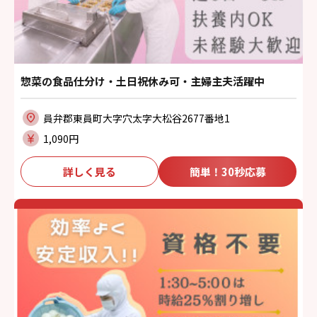
惣菜の食品仕分け・土日祝休み可・主婦主夫活躍中
員弁郡東員町大字穴太字大松谷2677番地1
1,090円
詳しく見る
簡単！30秒応募