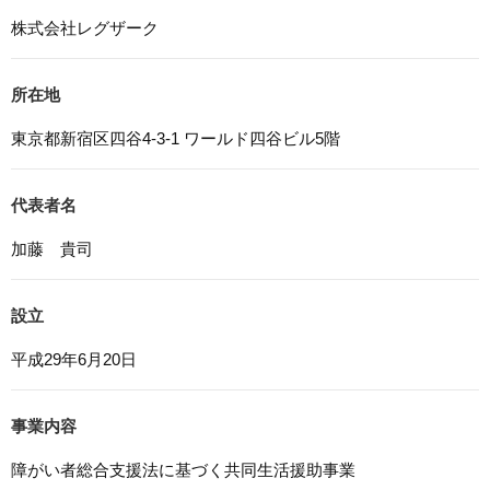
るとともに、不正なアクセス、改ざん、漏えい、滅失及び
株式会社レグザーク
毀損から保護するため、必要な安全管理措置を講じます。
6. Cookieについて
所在地
本ウェブサイトでは、一部のコンテンツにおいてCookieを
利用しています。 Cookieとは、webコンテンツへのアク
東京都新宿区四谷4-3-1 ワールド四谷ビル5階
セスに関する情報であり、氏名・メールアドレス・住所・
電話番号は含まれません。また、お使いのブラウザ設定か
代表者名
らCookieを無効にすることが可能です。
7. アクセス解析ツールについて
加藤 貴司
本ウェブサイトでは、Google LLCが提供するアクセス解
析ツール「Googleアナリティクス」を利用しています。
設立
Googleアナリティクスは、トラフィックデータの収集の
ためにCookieを使用しています。このトラフィックデータ
平成29年6月20日
は匿名で収集されており、個人を特定するものではありま
せん。この機能はCookieを無効にすることで収集を拒否す
ることが出来ます。
事業内容
8. プライバシーポリシーの変更
障がい者総合支援法に基づく共同生活援助事業
本プライバシーポリシーの内容は、法令その他本プライバ