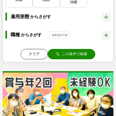
沖縄
雇用形態
からさがす
職種
からさがす
✓ 複数選択可能
クリア
この条件で検索