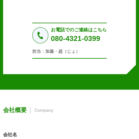
2. 個人情報の収集、利用、提供
収集した個人情報の使用目的・範囲を下記に限定し、適切
に取り扱います。応募者等の同意を事前に得た場合、又は
法令により許された場合を除き、個人情報を第三者に提供
しません。
お電話でのご連絡はこちら
a.応募者等からのお問い合わせに対応・管理するため
080-4321-0399
b.本ウェブサイトにおけるサービスの提供・運用のため
c.重要なお知らせなど必要に応じたご連絡のため
担当：加藤・趙（じょ）
d.上記の利用目的に付随する目的
3. プライバシー尊重
プライバシーを尊重し、収集した個人情報に対し、開示、
訂正、削除、利用停止を求められた時には、合理的な期
間、妥当な範囲内でこれに応じます。
4. 法令等の遵守
応募者等の個人情報の取得、利用その他一切の取り扱いに
会社概要
Company
ついて、個人情報の保護に関する法律、その他の関連法
令、及び本プライバシーポリシーを遵守します。
5. 安全管理措置
会社名
応募者等の個人情報を正確かつ最新の内容に保つよう努め