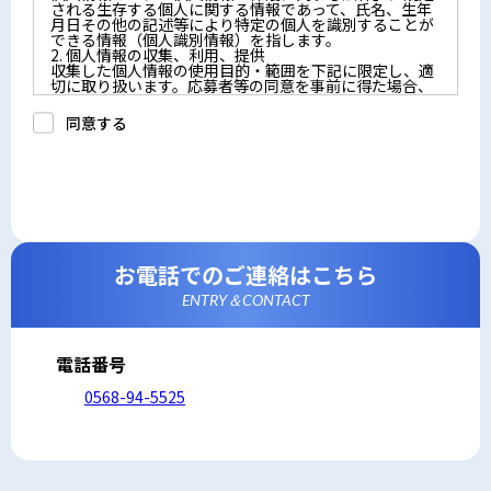
される生存する個人に関する情報であって、氏名、生年
月日その他の記述等により特定の個人を識別することが
できる情報（個人識別情報）を指します。
2. 個人情報の収集、利用、提供
収集した個人情報の使用目的・範囲を下記に限定し、適
切に取り扱います。応募者等の同意を事前に得た場合、
又は法令により許された場合を除き、個人情報を第三者
に提供しません。
同意する
a.応募者等からのお問い合わせに対応・管理するため
b.本ウェブサイトにおけるサービスの提供・運用のため
c.重要なお知らせなど必要に応じたご連絡のため
d.上記の利用目的に付随する目的
3. プライバシー尊重
プライバシーを尊重し、収集した個人情報に対し、開
示、訂正、削除、利用停止を求められた時には、合理的
な期間、妥当な範囲内でこれに応じます。
4. 法令等の遵守
応募者等の個人情報の取得、利用その他一切の取り扱い
お電話でのご連絡はこちら
について、個人情報の保護に関する法律、その他の関連
法令、及び本プライバシーポリシーを遵守します。
ENTRY＆CONTACT
5. 安全管理措置
応募者等の個人情報を正確かつ最新の内容に保つよう努
めるとともに、不正なアクセス、改ざん、漏えい、滅失
及び毀損から保護するため、必要な安全管理措置を講じ
電話番号
ます。
6. Cookieについて
0568-94-5525
本ウェブサイトでは、一部のコンテンツにおいてCookie
を利用しています。 Cookieとは、webコンテンツへの
アクセスに関する情報であり、氏名・メールアドレス・
住所・電話番号は含まれません。また、お使いのブラウ
ザ設定からCookieを無効にすることが可能です。
7. アクセス解析ツールについて