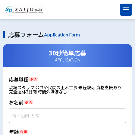
応募フォーム
Application Form
30秒簡単応募
APPLICATION
応募職種
必 須
現場スタッフ 公共や民間の土木工事 未経験可 資格支援あり
完全週休2日制 時間外ほぼなし
お名前
必 須
年齢
必 須