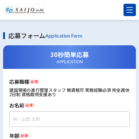
応募フォーム
Application Form
30秒簡単応募
APPLICATION
応募職種
必 須
建設現場の進行管理スタッフ 無資格可 実務経験必須 完全週休
2日制 資格取得支援あり
お名前
必 須
年齢
必 須