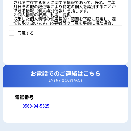
される生存する個人に関する情報であって、氏名、生年
月日その他の記述等により特定の個人を識別することが
できる情報（個人識別情報）を指します。
2. 個人情報の収集、利用、提供
収集した個人情報の使用目的・範囲を下記に限定し、適
切に取り扱います。応募者等の同意を事前に得た場合、
又は法令により許された場合を除き、個人情報を第三者
に提供しません。
同意する
a.応募者等からのお問い合わせに対応・管理するため
b.本ウェブサイトにおけるサービスの提供・運用のため
c.重要なお知らせなど必要に応じたご連絡のため
d.上記の利用目的に付随する目的
3. プライバシー尊重
プライバシーを尊重し、収集した個人情報に対し、開
示、訂正、削除、利用停止を求められた時には、合理的
な期間、妥当な範囲内でこれに応じます。
4. 法令等の遵守
応募者等の個人情報の取得、利用その他一切の取り扱い
お電話でのご連絡はこちら
について、個人情報の保護に関する法律、その他の関連
法令、及び本プライバシーポリシーを遵守します。
ENTRY＆CONTACT
5. 安全管理措置
応募者等の個人情報を正確かつ最新の内容に保つよう努
めるとともに、不正なアクセス、改ざん、漏えい、滅失
及び毀損から保護するため、必要な安全管理措置を講じ
電話番号
ます。
6. Cookieについて
0568-94-5525
本ウェブサイトでは、一部のコンテンツにおいてCookie
を利用しています。 Cookieとは、webコンテンツへの
アクセスに関する情報であり、氏名・メールアドレス・
住所・電話番号は含まれません。また、お使いのブラウ
ザ設定からCookieを無効にすることが可能です。
7. アクセス解析ツールについて