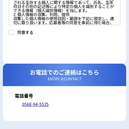
される生存する個人に関する情報であって、氏名、生年
月日その他の記述等により特定の個人を識別することが
できる情報（個人識別情報）を指します。
2. 個人情報の収集、利用、提供
収集した個人情報の使用目的・範囲を下記に限定し、適
切に取り扱います。応募者等の同意を事前に得た場合、
又は法令により許された場合を除き、個人情報を第三者
に提供しません。
同意する
a.応募者等からのお問い合わせに対応・管理するため
b.本ウェブサイトにおけるサービスの提供・運用のため
c.重要なお知らせなど必要に応じたご連絡のため
d.上記の利用目的に付随する目的
3. プライバシー尊重
プライバシーを尊重し、収集した個人情報に対し、開
示、訂正、削除、利用停止を求められた時には、合理的
な期間、妥当な範囲内でこれに応じます。
4. 法令等の遵守
応募者等の個人情報の取得、利用その他一切の取り扱い
お電話でのご連絡はこちら
について、個人情報の保護に関する法律、その他の関連
法令、及び本プライバシーポリシーを遵守します。
ENTRY＆CONTACT
5. 安全管理措置
応募者等の個人情報を正確かつ最新の内容に保つよう努
めるとともに、不正なアクセス、改ざん、漏えい、滅失
及び毀損から保護するため、必要な安全管理措置を講じ
電話番号
ます。
6. Cookieについて
0568-94-5525
本ウェブサイトでは、一部のコンテンツにおいてCookie
を利用しています。 Cookieとは、webコンテンツへの
アクセスに関する情報であり、氏名・メールアドレス・
住所・電話番号は含まれません。また、お使いのブラウ
ザ設定からCookieを無効にすることが可能です。
7. アクセス解析ツールについて