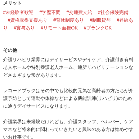
メリット
#未経験者歓迎
#学歴不問
#交通費支給
#社会保険完備
#資格取得支援あり
#育休制度あり
#制服貸与
#昇給あ
り
#賞与あり
#リモート面接OK
#ブランクOK
その他
介護リハビリ業界にはデイサービスやデイケア、介護付き有料
老人ホームや特別養護老人ホーム、通所リハビリテーションな
どさまざまな形があります。
レコードブックはその中でも比較的元気な高齢者の方たちが介
護予防として運動や体操などによる機能訓練(リハビリ)のため
に通うデイサービスになります。
介護業界は未経験だけれども、介護スタッフ、ヘルパー、ケア
マネなど将来的に関わっていきたいと興味のある方は始めやす
いお仕事です。