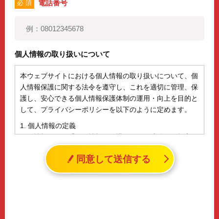
電話番号
必 須
個人情報の取り扱いについて
本ウェブサイトにおける個人情報の取り扱いについて、個
人情報保護に関する法令を遵守し、これを適切に管理、保
護し、安心できる個人情報保護体制の運用・向上を目的と
して、プライバシーポリシーを以下のように定めます。
1. 個人情報の定義
個人情報とは、「個人情報の保護に関する法律」に規定さ
れる生存する個人に関する情報であって、氏名、生年月日
同意して送信する
その他の記述等により特定の個人を識別することができる
情報（個人識別情報）を指します。
2. 個人情報の収集、利用、提供
収集した個人情報の使用目的・範囲を下記に限定し、適切
に取り扱います。応募者等の同意を事前に得た場合、又は