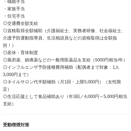
・職能手当
・家族手当
・住宅手当
◎交通費全額支給
◎資格取得全額補助（介護福祉士、実務者研修、社会福祉士、
介護予防運動指導員、生活相談員などの資格取得は全額負
担！）
◎産休・育休制度
◎風邪薬、鎮痛薬などの一般用医薬品を支給（5000円相当/年）
◎インフルエンザ予防接種費用補助（配偶者まで対象：1人
3,000円まで）
◎ネイルサロン代半額補助（月1回・上限5,000円）（女性限
定）
◎生活応援として食品補助あり（年3回／4,000円～5,000円相当
支給）
受動喫煙対策