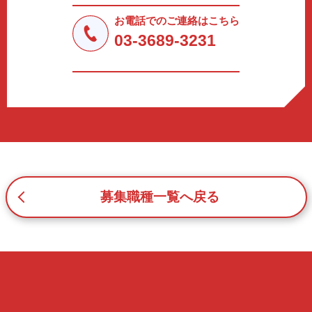
法令により許された場合を除き、個人情報を第三者に提供
しません。
お電話でのご連絡はこちら
a.応募者等からのお問い合わせに対応・管理するため
03-3689-3231
b.本ウェブサイトにおけるサービスの提供・運用のため
c.重要なお知らせなど必要に応じたご連絡のため
d.上記の利用目的に付随する目的
3. プライバシー尊重
プライバシーを尊重し、収集した個人情報に対し、開示、
訂正、削除、利用停止を求められた時には、合理的な期
間、妥当な範囲内でこれに応じます。
4. 法令等の遵守
応募者等の個人情報の取得、利用その他一切の取り扱いに
募集職種一覧へ戻る
ついて、個人情報の保護に関する法律、その他の関連法
令、及び本プライバシーポリシーを遵守します。
5. 安全管理措置
応募者等の個人情報を正確かつ最新の内容に保つよう努め
るとともに、不正なアクセス、改ざん、漏えい、滅失及び
毀損から保護するため、必要な安全管理措置を講じます。