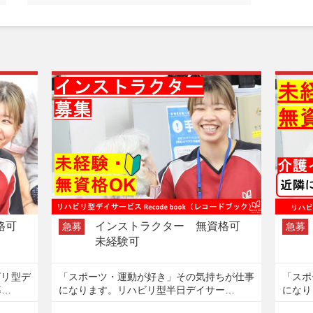
資格可
インストラクター 無資格可
急募
急募
未経験可
ビリ型デ
「スポーツ・運動が好き」その気持ちが仕事
「スポ
募…
になります。リハビリ型半日デイサー…
になり