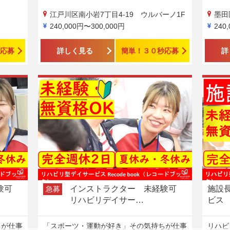
江戸川区南小岩7丁目4-19 ウルバーノ1F
墨田区
240,000円〜300,000円
240
応募
詳しく見る
簡単！３０秒応募
詳
経験可
インストラクター 未経験可
施設
急募
リハビリデイサー…
ビス
ちが仕事
「スポーツ・運動が好き」その気持ちが仕事
リハビ