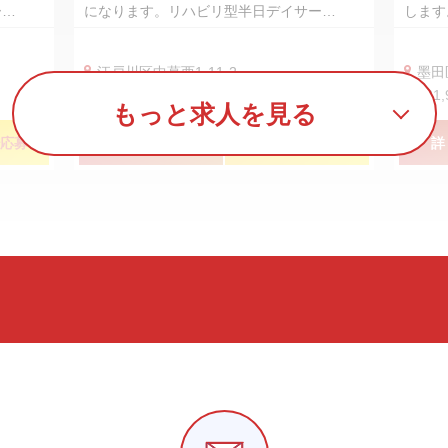
ー…
になります。リハビリ型半日デイサー…
します
江戸川区中葛西1-11-2
墨田
240,000円〜300,000円
331
もっと求人を見る
応募
詳しく見る
簡単！３０秒応募
詳