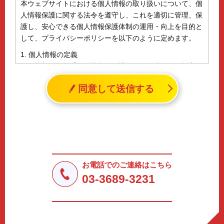
本ウェブサイトにおける個人情報の取り扱いについて、個
人情報保護に関する法令を遵守し、これを適切に管理、保
護し、安心できる個人情報保護体制の運用・向上を目的と
して、プライバシーポリシーを以下のように定めます。
1. 個人情報の定義
個人情報とは、「個人情報の保護に関する法律」に規定さ
れる生存する個人に関する情報であって、氏名、生年月日
同意して送信する
その他の記述等により特定の個人を識別することができる
情報（個人識別情報）を指します。
2. 個人情報の収集、利用、提供
収集した個人情報の使用目的・範囲を下記に限定し、適切
に取り扱います。応募者等の同意を事前に得た場合、又は
法令により許された場合を除き、個人情報を第三者に提供
しません。
お電話でのご連絡はこちら
a.応募者等からのお問い合わせに対応・管理するため
03-3689-3231
b.本ウェブサイトにおけるサービスの提供・運用のため
c.重要なお知らせなど必要に応じたご連絡のため
d.上記の利用目的に付随する目的