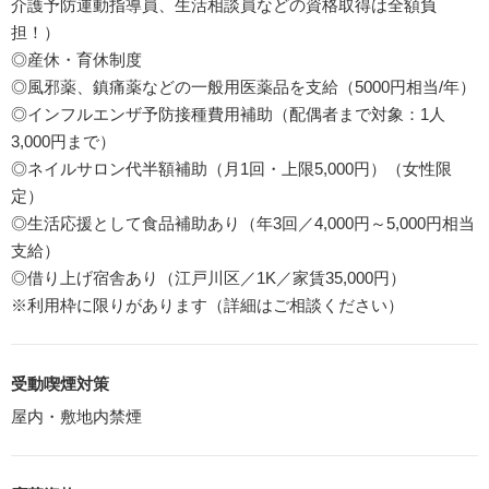
介護予防運動指導員、生活相談員などの資格取得は全額負
担！）
◎産休・育休制度
◎風邪薬、鎮痛薬などの一般用医薬品を支給（5000円相当/年）
◎インフルエンザ予防接種費用補助（配偶者まで対象：1人
3,000円まで）
◎ネイルサロン代半額補助（月1回・上限5,000円）（女性限
定）
◎生活応援として食品補助あり（年3回／4,000円～5,000円相当
支給）
◎借り上げ宿舎あり（江戸川区／1K／家賃35,000円）
※利用枠に限りがあります（詳細はご相談ください）
受動喫煙対策
屋内・敷地内禁煙