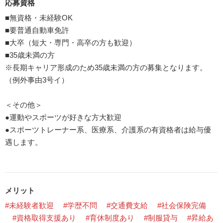
応募資格
■無資格・未経験OK
■要普通自動車免許
■大卒（短大・専門・高卒の方も歓迎）
■35歳未満の方
※長期キャリア形成のため35歳未満の方の募集となります。
（例外事由3号イ）
＜その他＞
●運動やスポーツが好きな方大歓迎
●スポーツトレーナー系、医療系、介護系の有資格者は給与優
遇します。
メリット
#未経験者歓迎
#学歴不問
#交通費支給
#社会保険完備
#資格取得支援あり
#育休制度あり
#制服貸与
#昇給あ