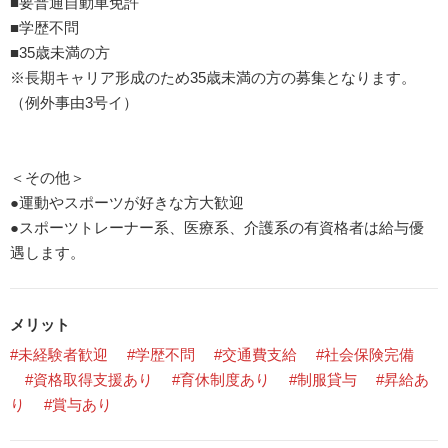
■要普通自動車免許
■学歴不問
■35歳未満の方
※長期キャリア形成のため35歳未満の方の募集となります。
（例外事由3号イ）
＜その他＞
●運動やスポーツが好きな方大歓迎
●スポーツトレーナー系、医療系、介護系の有資格者は給与優
遇します。
メリット
#未経験者歓迎
#学歴不問
#交通費支給
#社会保険完備
#資格取得支援あり
#育休制度あり
#制服貸与
#昇給あ
り
#賞与あり