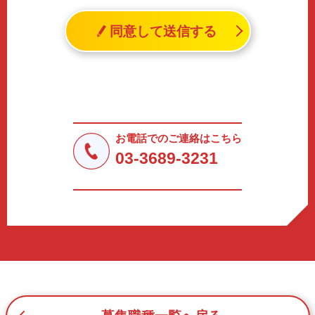
れる生存する個人に関する情報であって、氏名、生年月日
同意して送信する
その他の記述等により特定の個人を識別することができる
情報（個人識別情報）を指します。
2. 個人情報の収集、利用、提供
収集した個人情報の使用目的・範囲を下記に限定し、適切
に取り扱います。応募者等の同意を事前に得た場合、又は
法令により許された場合を除き、個人情報を第三者に提供
しません。
お電話でのご連絡はこちら
a.応募者等からのお問い合わせに対応・管理するため
03-3689-3231
b.本ウェブサイトにおけるサービスの提供・運用のため
c.重要なお知らせなど必要に応じたご連絡のため
d.上記の利用目的に付随する目的
3. プライバシー尊重
プライバシーを尊重し、収集した個人情報に対し、開示、
訂正、削除、利用停止を求められた時には、合理的な期
間、妥当な範囲内でこれに応じます。
4. 法令等の遵守
応募者等の個人情報の取得、利用その他一切の取り扱いに