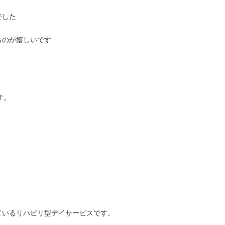
でした
るのが嬉しいです
す。
ているリハビリ型デイサービスです。