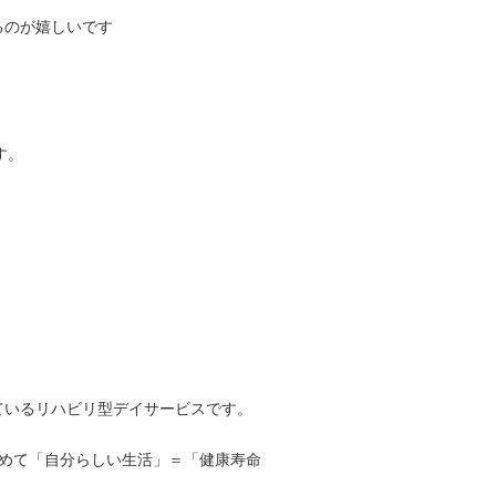
るのが嬉しいです
す。
ているリハビリ型デイサービスです。
じめて「自分らしい生活」＝「健康寿命