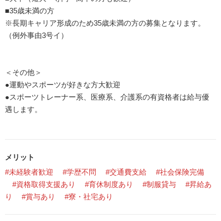
■35歳未満の方
※長期キャリア形成のため35歳未満の方の募集となります。
（例外事由3号イ）
＜その他＞
●運動やスポーツが好きな方大歓迎
●スポーツトレーナー系、医療系、介護系の有資格者は給与優
遇します。
メリット
#未経験者歓迎
#学歴不問
#交通費支給
#社会保険完備
#資格取得支援あり
#育休制度あり
#制服貸与
#昇給あ
り
#賞与あり
#寮・社宅あり