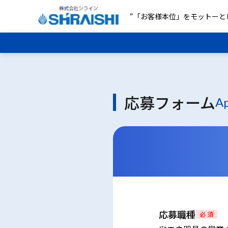
“「お客様本位」をモットーと
応募フォーム
Ap
応募職種
必 須