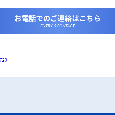
情報を正確かつ最新の内容に保つよう努めるとともに、不正な
失及び毀損から保護するため、必要な安全管理措置を講じます
いて
お電話でのご連絡はこちら
は、一部のコンテンツにおいてCookieを利用しています。 Coo
アクセスに関する情報であり、氏名・メールアドレス・住所・
使いのブラウザ設定からCookieを無効にすることが可能です
ENTRY＆CONTACT
析ツールについて
は、Google LLCが提供するアクセス解析ツール「Google
 Googleアナリティクスは、トラフィックデータの収集のために
のトラフィックデータは匿名で収集されており、個人を特定す
Cookieを無効にすることで収集を拒否することが出来ます。
ーポリシーの変更
ポリシーの内容は、法令その他本プライバシーポリシーで別段
者等に通知することなく変更することができるものとします。
720
窓口
ポリシーに関するお問い合わせは、下記までお願いいたします
シ
720