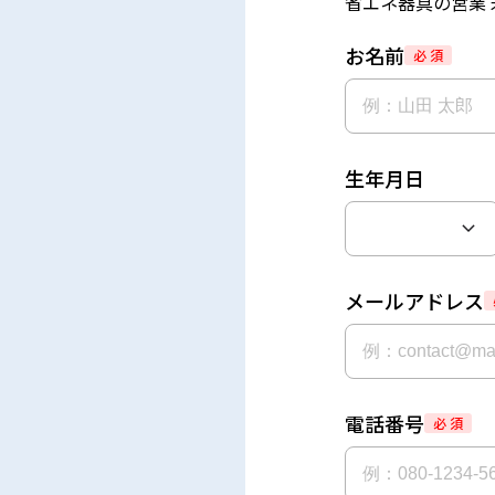
省エネ器具の営業 
お名前
必 須
生年月日
メールアドレス
電話番号
必 須