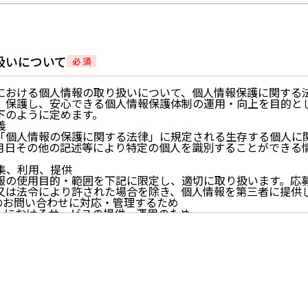
扱いについて
必 須
における個人情報の取り扱いについて、個人情報保護に関する
、保護し、安心できる個人情報保護体制の運用・向上を目的と
下のように定めます。
義
「個人情報の保護に関する法律」に規定される生存する個人に
月日その他の記述等により特定の個人を識別することができる
。
収集、利用、提供
報の使用目的・範囲を下記に限定し、適切に取り扱います。応
又は法令により許された場合を除き、個人情報を第三者に提供
らのお問い合わせに対応・管理するため
イトにおけるサービスの提供・運用のため
らせなど必要に応じたご連絡のため
的に付随する目的
尊重
尊重し、収集した個人情報に対し、開示、訂正、削除、利用停
期間、妥当な範囲内でこれに応じます。
情報の取得、利用その他一切の取り扱いについて、個人情報の
連法令、及び本プライバシーポリシーを遵守します。