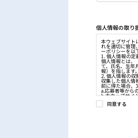
個人情報の取り
本ウェブサイト
れを適切に管理
ーポリシーを以
1. 個人情報の定
個人情報とは、
て、氏名、生年
報）を指します
2. 個人情報の
収集した個人情
前に得た場合、
a.応募者等か
b.本ウェブサ
c.重要なお知
同意する
d.上記の利用目
3. プライバシー
プライバシーを
には、合理的な
4. 法令等の遵守
応募者等の個人
律、その他の関