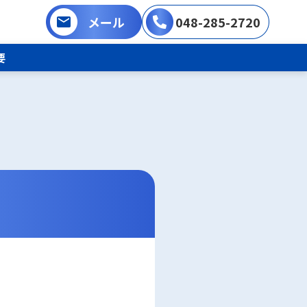
メール
048-285-2720
要