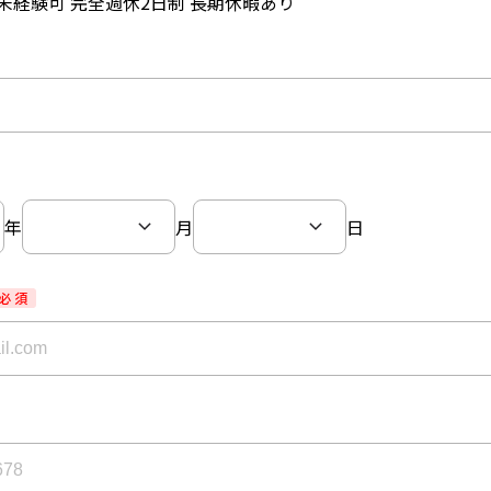
未経験可 完全週休2日制 長期休暇あり
年
月
日
必 須