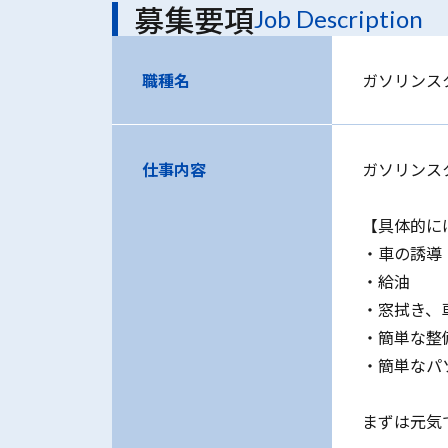
募集要項
Job Description
職種名
ガソリンス
仕事内容
ガソリンス
【具体的に
・車の誘導
・給油
・窓拭き、
・簡単な整
・簡単なパ
まずは元気