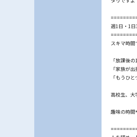
タリですよ
========
週1日・1日
========
スキマ時間
「放課後の
「家族が出
「もうひと
高校生、大
趣味の時間
========