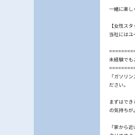
一緒に楽し
【女性スタ
当社にはユ
========
未経験でも
========
「ガソリン
ださい。
まずはでき
の気持ちが
「家から近