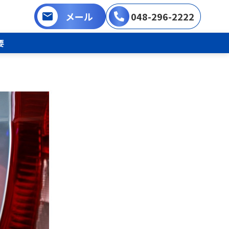
メール
048-296-2222
要