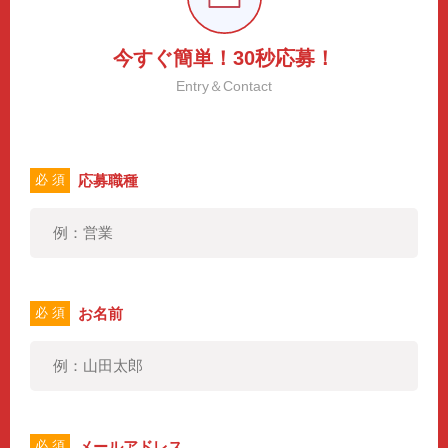
今すぐ簡単！30秒応募！
Entry＆Contact
応募職種
必 須
お名前
必 須
メールアドレス
必 須