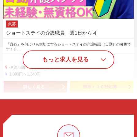
急募
ショートステイの介護職員 週1日から可
「真心」を何よりも大切にするショートステイの介護職員（日勤）の募集で
す！介…
もっと求人を見る
伊賀市四十九町1721番地
1,090円〜1,340円
詳しく見る
簡単！３０秒応募