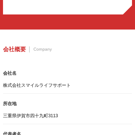
d.上記の利用目的に付随する目的
3. プライバシー尊重
プライバシーを尊重し、収集した個人情報に対し、開示、
訂正、削除、利用停止を求められた時には、合理的な期
間、妥当な範囲内でこれに応じます。
4. 法令等の遵守
会社概要
Company
応募者等の個人情報の取得、利用その他一切の取り扱いに
ついて、個人情報の保護に関する法律、その他の関連法
令、及び本プライバシーポリシーを遵守します。
会社名
5. 安全管理措置
応募者等の個人情報を正確かつ最新の内容に保つよう努め
株式会社スマイルライフサポート
るとともに、不正なアクセス、改ざん、漏えい、滅失及び
毀損から保護するため、必要な安全管理措置を講じます。
所在地
6. Cookieについて
本ウェブサイトでは、一部のコンテンツにおいてCookieを
三重県伊賀市四十九町3113
利用しています。 Cookieとは、webコンテンツへのアク
セスに関する情報であり、氏名・メールアドレス・住所・
電話番号は含まれません。また、お使いのブラウザ設定か
代表者名