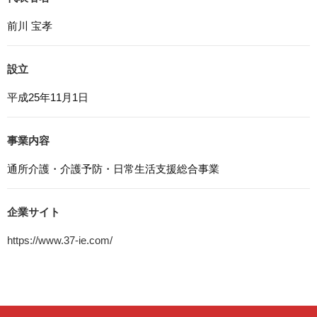
らCookieを無効にすることが可能です。
前川 宝孝
7. アクセス解析ツールについて
本ウェブサイトでは、Google LLCが提供するアクセス解
設立
析ツール「Googleアナリティクス」を利用しています。
Googleアナリティクスは、トラフィックデータの収集の
平成25年11月1日
ためにCookieを使用しています。このトラフィックデータ
は匿名で収集されており、個人を特定するものではありま
せん。この機能はCookieを無効にすることで収集を拒否す
事業内容
ることが出来ます。
通所介護・介護予防・日常生活支援総合事業
8. プライバシーポリシーの変更
本プライバシーポリシーの内容は、法令その他本プライバ
シーポリシーで別段の定めのある事項を除いて，応募者等
企業サイト
に通知することなく変更することができるものとします。
https://www.37-ie.com/
9. お問い合わせ窓口
本プライバシーポリシーに関するお問い合わせは、下記ま
でお願いいたします。
株式会社スマイルライフサポート