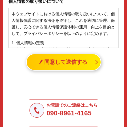
個人情報の取り扱いについて
本ウェブサイトにおける個人情報の取り扱いについて、個
人情報保護に関する法令を遵守し、これを適切に管理、保
護し、安心できる個人情報保護体制の運用・向上を目的と
して、プライバシーポリシーを以下のように定めます。
1. 個人情報の定義
個人情報とは、「個人情報の保護に関する法律」に規定さ
れる生存する個人に関する情報であって、氏名、生年月日
同意して送信する
その他の記述等により特定の個人を識別することができる
情報（個人識別情報）を指します。
2. 個人情報の収集、利用、提供
収集した個人情報の使用目的・範囲を下記に限定し、適切
に取り扱います。応募者等の同意を事前に得た場合、又は
法令により許された場合を除き、個人情報を第三者に提供
しません。
お電話でのご連絡はこちら
a.応募者等からのお問い合わせに対応・管理するため
090-8961-4165
b.本ウェブサイトにおけるサービスの提供・運用のため
c.重要なお知らせなど必要に応じたご連絡のため