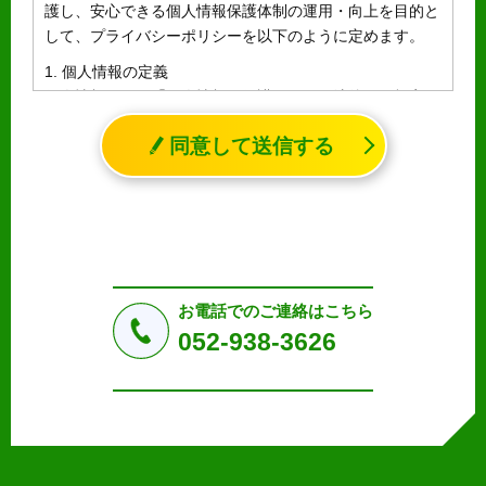
護し、安心できる個人情報保護体制の運用・向上を目的と
して、プライバシーポリシーを以下のように定めます。
1. 個人情報の定義
個人情報とは、「個人情報の保護に関する法律」に規定さ
れる生存する個人に関する情報であって、氏名、生年月日
同意して送信する
その他の記述等により特定の個人を識別することができる
情報（個人識別情報）を指します。
2. 個人情報の収集、利用、提供
収集した個人情報の使用目的・範囲を下記に限定し、適切
に取り扱います。応募者等の同意を事前に得た場合、又は
法令により許された場合を除き、個人情報を第三者に提供
しません。
お電話でのご連絡はこちら
a.応募者等からのお問い合わせに対応・管理するため
052-938-3626
b.本ウェブサイトにおけるサービスの提供・運用のため
c.重要なお知らせなど必要に応じたご連絡のため
d.上記の利用目的に付随する目的
3. プライバシー尊重
プライバシーを尊重し、収集した個人情報に対し、開示、