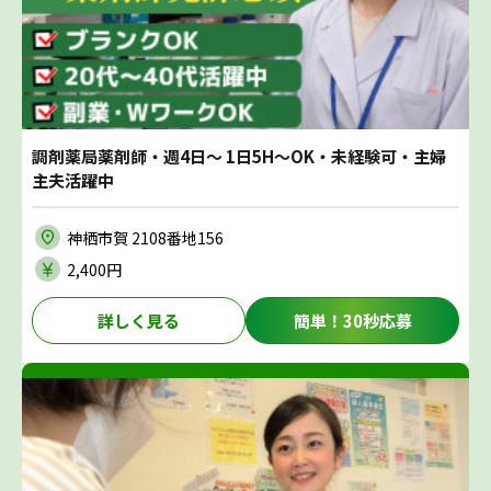
調剤薬局薬剤師・週4日～ 1日5H～OK・未経験可・主婦
主夫活躍中
神栖市賀 2108番地156
2,400円
詳しく見る
簡単！30秒応募